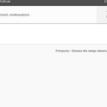
FORUM
S
cznych, moderacyjnych.
Przegrywy - Zabawa dla całego akwar