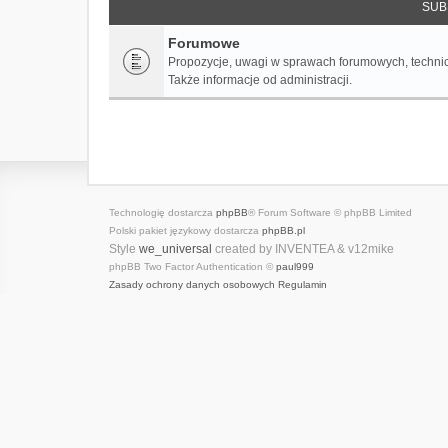
SUB
Forumowe
Propozycje, uwagi w sprawach forumowych, techni
Także informacje od administracji.
Technologię dostarcza
phpBB
® Forum Software © phpBB Limited
Polski pakiet językowy dostarcza
phpBB.pl
Style
we_universal
created by INVENTEA & v12mike
phpBB Two Factor Authentication ©
paul999
Zasady ochrony danych osobowych
Regulamin