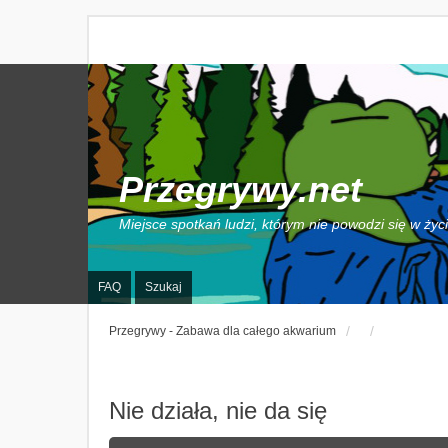
Przegrywy.net
Miejsce spotkań ludzi, którym nie powodzi się w życ
FAQ
Szukaj
Przegrywy - Zabawa dla całego akwarium
Nie działa, nie da się