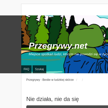
Przegrywy.net
Miejsce spotkań ludzi, którym nie powodzi się w życ
FAQ
Szukaj
Przegrywy - Bestie w ludzkiej skórze
Nie działa, nie da się