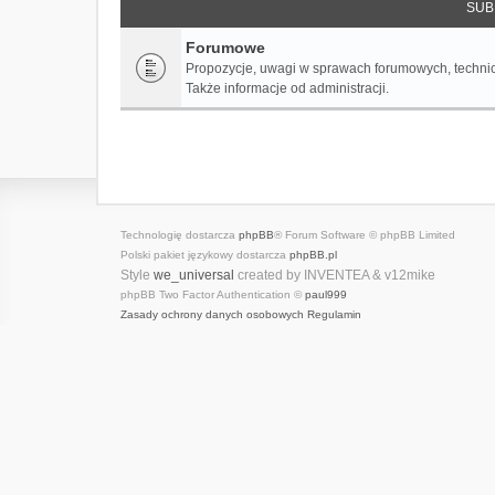
SUB
Forumowe
Propozycje, uwagi w sprawach forumowych, techni
Także informacje od administracji.
Technologię dostarcza
phpBB
® Forum Software © phpBB Limited
Polski pakiet językowy dostarcza
phpBB.pl
Style
we_universal
created by INVENTEA & v12mike
phpBB Two Factor Authentication ©
paul999
Zasady ochrony danych osobowych
Regulamin