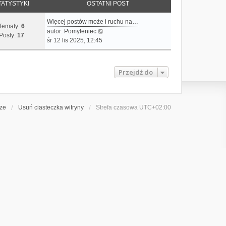
TATYSTYKI
OSTATNI POST
Więcej postów może i ruchu na…
Tematy:
6
W
autor:
Pomyleniec
Posty:
17
y
śr 12 lis 2025, 12:45
ś
w
i
Przejdź do
e
t
l
n
rze
Usuń ciasteczka witryny
Strefa czasowa
UTC+02:00
a
j
n
o
w
s
z
y
p
o
s
t