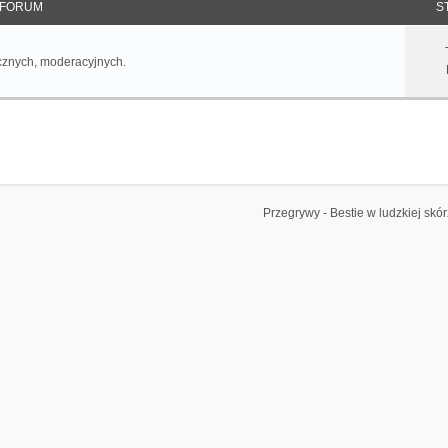
FORUM
S
cznych, moderacyjnych.
Przegrywy - Bestie w ludzkiej skó