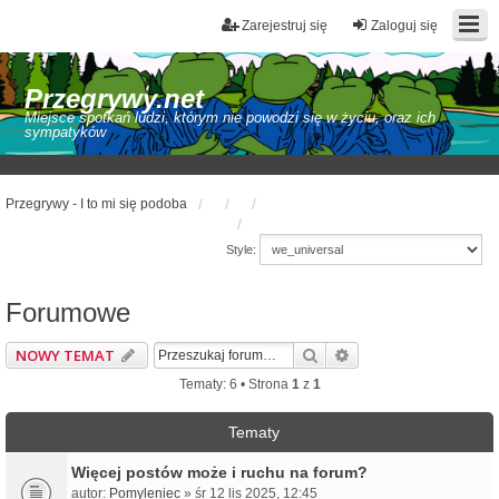
Zarejestruj się
Zaloguj się
Przegrywy.net
Miejsce spotkań ludzi, którym nie powodzi się w życiu, oraz ich
sympatyków
Przegrywy - I to mi się podoba
Style:
Forumowe
Szukaj
Wyszukiwanie zaaw
NOWY TEMAT
Tematy: 6 • Strona
1
z
1
Tematy
Więcej postów może i ruchu na forum?
autor:
Pomyleniec
» śr 12 lis 2025, 12:45