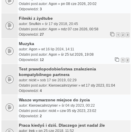
Ostatni post autor:
Agon
»
pn 08 cze 2026, 20:02
Odpowiedzi:
3
Filmiki z żydtube
autor:
Snufkin
» śr 17 sty 2018, 20:45
Ostatni post autor:
Agon
»
ndz 07 cze 2026, 00:58
Odpowiedzi:
27
1
2
3
Muzyka
autor:
Agon
» wt 16 lip 2024, 14:11
Ostatni post autor:
Agon
»
śr 25 lut 2026, 19:08
Odpowiedzi:
12
1
2
Test prawdopodobieństwa znalezienia
kompatybilnego partnera
autor:
nickt
» sob 17 sie 2019, 02:29
Ostatni post autor:
KierowcaInrzynier
»
wt 17 sty 2023, 01:04
Odpowiedzi:
4
Wasze wymarzone miejsce do życia
autor:
KierowcaInrzynier
» śr 04 sty 2023, 00:22
Ostatni post autor:
nickt
»
czw 05 sty 2023, 23:02
Odpowiedzi:
2
Praca kiedyś i dziś. Dlaczego jest nadal źle
autor:
Irek
» pn 25 cze 2018, 11:52