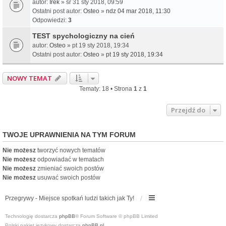
autor:
Irek
» śr 31 sty 2018, 09:59
Ostatni post autor:
Osteo
»
ndz 04 mar 2018, 11:30
Odpowiedzi:
3
TEST spychologiczny na cień
autor:
Osteo
» pt 19 sty 2018, 19:34
Ostatni post autor:
Osteo
»
pt 19 sty 2018, 19:34
NOWY TEMAT
Tematy: 18 • Strona
1
z
1
Przejdź do
TWOJE UPRAWNIENIA NA TYM FORUM
Nie możesz
tworzyć nowych tematów
Nie możesz
odpowiadać w tematach
Nie możesz
zmieniać swoich postów
Nie możesz
usuwać swoich postów
Przegrywy - Miejsce spotkań ludzi takich jak Ty!
Technologię dostarcza
phpBB
® Forum Software © phpBB Limited
Polski pakiet językowy dostarcza
phpBB.pl