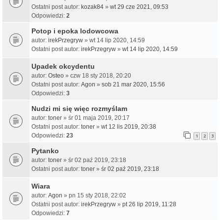
Ostatni post autor:
kozak84
»
wt 29 cze 2021, 09:53
Odpowiedzi:
2
Potop i epoka lodowcowa
autor:
irekPrzegryw
» wt 14 lip 2020, 14:59
Ostatni post autor:
irekPrzegryw
»
wt 14 lip 2020, 14:59
Upadek okcydentu
autor:
Osteo
» czw 18 sty 2018, 20:20
Ostatni post autor:
Agon
»
sob 21 mar 2020, 15:56
Odpowiedzi:
3
Nudzi mi się więc rozmyślam
autor:
toner
» śr 01 maja 2019, 20:17
Ostatni post autor:
toner
»
wt 12 lis 2019, 20:38
Odpowiedzi:
23
1
2
3
Pytanko
autor:
toner
» śr 02 paź 2019, 23:18
Ostatni post autor:
toner
»
śr 02 paź 2019, 23:18
Wiara
autor:
Agon
» pn 15 sty 2018, 22:02
Ostatni post autor:
irekPrzegryw
»
pt 26 lip 2019, 11:28
Odpowiedzi:
7