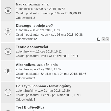
Nauka rozmawiania
autor:
nickt
» ndz 09 cze 2019, 15:58
Ostatni post autor:
toner
»
pn 10 cze 2019, 09:19
Odpowiedzi:
2
Dlaczego istnieje zło?
autor:
Irek
» śr 20 cze 2018, 15:35
Ostatni post autor:
Agon
»
sob 08 wrz 2018, 00:38
Odpowiedzi:
12
1
2
Teorie osobowości
autor:
Irek
» wt 12 cze 2018, 16:11
Ostatni post autor:
Irek
»
wt 12 cze 2018, 16:11
Alkoholizm, uzależnienia
autor:
Irek
» pn 22 sty 2018, 13:32
Ostatni post autor:
Snufkin
»
sob 24 mar 2018, 15:46
Odpowiedzi:
2
Co z tymi lochami - temat ogólny
autor:
Snufkin
» czw 01 mar 2018, 15:20
Ostatni post autor:
Cenzi
»
pt 16 mar 2018, 11:12
Odpowiedzi:
4
Test BigFive(PL)