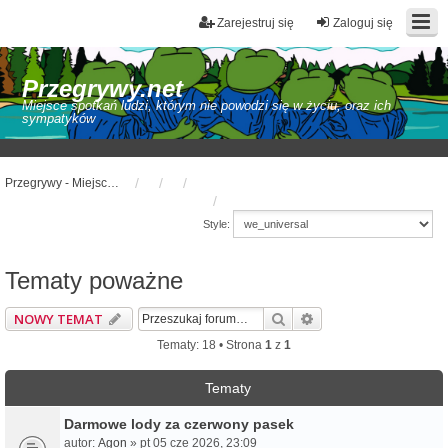
Zarejestruj się
Zaloguj się
Przegrywy.net
Miejsce spotkań ludzi, którym nie powodzi się w życiu, oraz ich
sympatyków
Przegrywy - Miejsce spotkań ludzi takich jak Ty!
Style:
Tematy poważne
Szukaj
Wyszukiwanie zaaw
NOWY TEMAT
Tematy: 18 • Strona
1
z
1
Tematy
Darmowe lody za czerwony pasek
autor:
Agon
» pt 05 cze 2026, 23:09