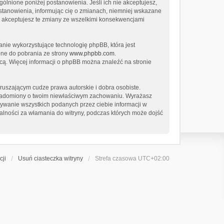
ególnione poniżej postanowienia. Jeśli ich nie akceptujesz,
ostanowienia, informując cię o zmianach, niemniej wskazane
że akceptujesz te zmiany ze wszelkimi konsekwencjami
anie wykorzystujące technologię phpBB, która jest
pne do pobrania ze strony
www.phpbb.com
.
cą. Więcej informacji o phpBB można znaleźć na stronie
uszającym cudze prawa autorskie i dobra osobiste.
owiadomiony o twoim niewłaściwym zachowaniu. Wyrażasz
sywanie wszystkich podanych przez ciebie informacji w
alności za włamania do witryny, podczas których może dojść
cji
Usuń ciasteczka witryny
Strefa czasowa
UTC+02:00