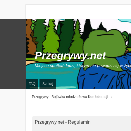
Przegrywy.net
Miejsce spotkań ludzi, którym nie powodzi się w życ
FAQ
Szukaj
Przegrywy - Bojówka młodzieżowa Konfederacji
Przegrywy.net - Regulamin