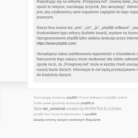
Rejestrując się na witrynie „Przegrywy.net”, zwanej dalej „my
opuść to miejsce, naciskając przycisk „Nie akceptuję”. Adm
jest, aby użytkownicy sami regularnie zaglądali do tego re
prawnymi.
Nasze fora zwane też „one”, „ich”, „je”, „phpBB software”,
środowiskiem typu witryny (bulletin board), wydane na licencj
Oprogramowanie phpBB tylko ułatwia dyskusje przez internet
https://www.phpbb.com/
.
Akceptujesz zakaz publikowania wypowiedzi o charakterze o
Naruszenie tego zakazu może skutkować dla ciebie całkowi
zgodę na to, że „Przegrywy.net” może w każdej chwili usuną
naszej bazie danych. Informacje te nie będą przekazywane n
do kradzieży danych.
Technologię dostarcza
phpBB
® Forum Software © phpBB Limited
Polski pakiet językowy dostarcza
phpBB.pl
Style
we_universal
created by INVENTEA & v12mike
phpBB Two Factor Authentication ©
paul999
Zasady ochrony danych osobowych
Regulamin