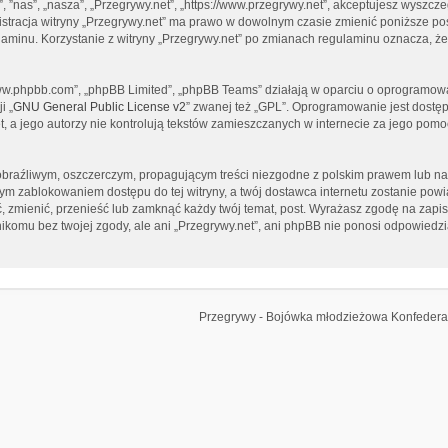
”, ”nas”, „nasza”, „Przegrywy.net”, „https://www.przegrywy.net”, akceptujesz wyszcz
inistracja witryny „Przegrywy.net” ma prawo w dowolnym czasie zmienić poniższe p
gulaminu. Korzystanie z witryny „Przegrywy.net” po zmianach regulaminu oznacza, 
 „www.phpbb.com”, „phpBB Limited”, „phpBB Teams” działają w oparciu o oprogramow
i „
GNU General Public License v2
” zwanej też „GPL”. Oprogramowanie jest dostę
, a jego autorzy nie kontrolują tekstów zamieszczanych w internecie za jego pomo
braźliwym, oszczerczym, propagującym treści niezgodne z polskim prawem lub nar
tym zablokowaniem dostępu do tej witryny, a twój dostawca internetu zostanie p
ć, zmienić, przenieść lub zamknąć każdy twój temat, post. Wyrażasz zgodę na zapi
ikomu bez twojej zgody, ale ani „Przegrywy.net”, ani phpBB nie ponosi odpowiedzi
Przegrywy - Bojówka młodzieżowa Konfedera