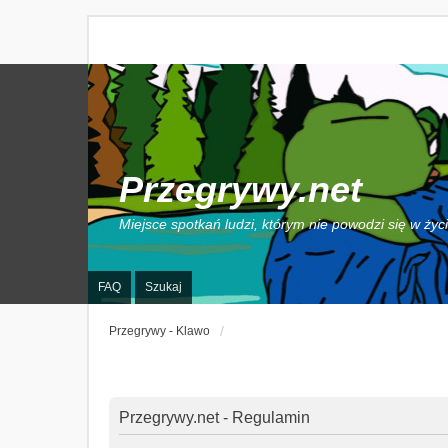
Przegrywy.net
Miejsce spotkań ludzi, którym nie powodzi się w życ
FAQ
Szukaj
Przegrywy - Klawo
Przegrywy.net - Regulamin