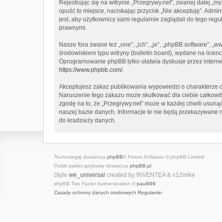
Rejestrując się na witrynie „Przegrywy.net”, zwanej dalej „my
opuść to miejsce, naciskając przycisk „Nie akceptuję”. Adm
jest, aby użytkownicy sami regularnie zaglądali do tego re
prawnymi.
Nasze fora zwane też „one”, „ich”, „je”, „phpBB software”,
środowiskiem typu witryny (bulletin board), wydane na licencj
Oprogramowanie phpBB tylko ułatwia dyskusje przez internet
https://www.phpbb.com/
.
Akceptujesz zakaz publikowania wypowiedzi o charakterze o
Naruszenie tego zakazu może skutkować dla ciebie całkowi
zgodę na to, że „Przegrywy.net” może w każdej chwili usuną
naszej bazie danych. Informacje te nie będą przekazywane n
do kradzieży danych.
Technologię dostarcza
phpBB
® Forum Software © phpBB Limited
Polski pakiet językowy dostarcza
phpBB.pl
Style
we_universal
created by INVENTEA & v12mike
phpBB Two Factor Authentication ©
paul999
Zasady ochrony danych osobowych
Regulamin