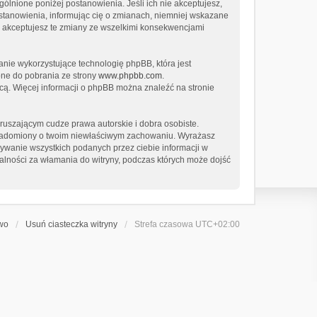
ególnione poniżej postanowienia. Jeśli ich nie akceptujesz,
ostanowienia, informując cię o zmianach, niemniej wskazane
że akceptujesz te zmiany ze wszelkimi konsekwencjami
anie wykorzystujące technologię phpBB, która jest
pne do pobrania ze strony
www.phpbb.com
.
cą. Więcej informacji o phpBB można znaleźć na stronie
uszającym cudze prawa autorskie i dobra osobiste.
owiadomiony o twoim niewłaściwym zachowaniu. Wyrażasz
sywanie wszystkich podanych przez ciebie informacji w
alności za włamania do witryny, podczas których może dojść
awo
Usuń ciasteczka witryny
Strefa czasowa
UTC+02:00