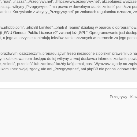
”, ”nas”, „nasza”, „Przegrywy.net”, „https://www.przegrywy.net”, akceptujesz wyszcz
inistracja witryny „Przegrywy.net” ma prawo w dowolnym czasie zmienić poniższe p
gulaminu. Korzystanie z witryny „Przegrywy.net” po zmianach regulaminu oznacza, 
 „www.phpbb.com”, „phpBB Limited”, „phpBB Teams” działają w oparciu o oprogramow
i „
GNU General Public License v2
” zwanej też „GPL”. Oprogramowanie jest dostę
, a jego autorzy nie kontrolują tekstów zamieszczanych w internecie za jego pomo
braźliwym, oszczerczym, propagującym treści niezgodne z polskim prawem lub nar
tym zablokowaniem dostępu do tej witryny, a twój dostawca internetu zostanie p
ć, zmienić, przenieść lub zamknąć każdy twój temat, post. Wyrażasz zgodę na zapi
ikomu bez twojej zgody, ale ani „Przegrywy.net”, ani phpBB nie ponosi odpowiedzi
Przegrywy - Kl