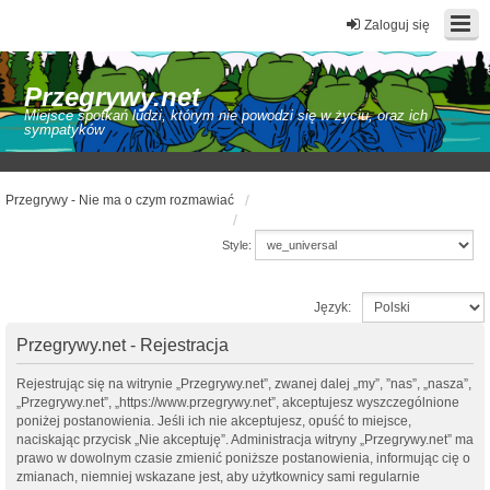
Zaloguj się
Przegrywy.net
Miejsce spotkań ludzi, którym nie powodzi się w życiu, oraz ich
sympatyków
Przegrywy - Nie ma o czym rozmawiać
Style:
Język:
Przegrywy.net - Rejestracja
Rejestrując się na witrynie „Przegrywy.net”, zwanej dalej „my”, ”nas”, „nasza”,
„Przegrywy.net”, „https://www.przegrywy.net”, akceptujesz wyszczególnione
poniżej postanowienia. Jeśli ich nie akceptujesz, opuść to miejsce,
naciskając przycisk „Nie akceptuję”. Administracja witryny „Przegrywy.net” ma
prawo w dowolnym czasie zmienić poniższe postanowienia, informując cię o
zmianach, niemniej wskazane jest, aby użytkownicy sami regularnie