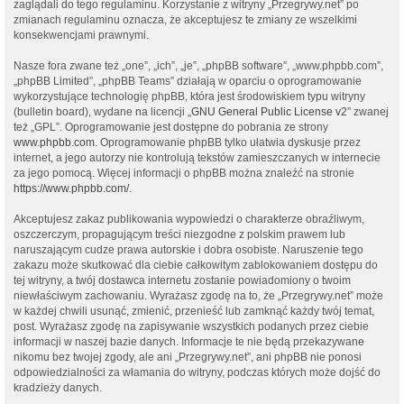
zaglądali do tego regulaminu. Korzystanie z witryny „Przegrywy.net” po
zmianach regulaminu oznacza, że akceptujesz te zmiany ze wszelkimi
konsekwencjami prawnymi.
Nasze fora zwane też „one”, „ich”, „je”, „phpBB software”, „www.phpbb.com”,
„phpBB Limited”, „phpBB Teams” działają w oparciu o oprogramowanie
wykorzystujące technologię phpBB, która jest środowiskiem typu witryny
(bulletin board), wydane na licencji „
GNU General Public License v2
” zwanej
też „GPL”. Oprogramowanie jest dostępne do pobrania ze strony
www.phpbb.com
. Oprogramowanie phpBB tylko ułatwia dyskusje przez
internet, a jego autorzy nie kontrolują tekstów zamieszczanych w internecie
za jego pomocą. Więcej informacji o phpBB można znaleźć na stronie
https://www.phpbb.com/
.
Akceptujesz zakaz publikowania wypowiedzi o charakterze obraźliwym,
oszczerczym, propagującym treści niezgodne z polskim prawem lub
naruszającym cudze prawa autorskie i dobra osobiste. Naruszenie tego
zakazu może skutkować dla ciebie całkowitym zablokowaniem dostępu do
tej witryny, a twój dostawca internetu zostanie powiadomiony o twoim
niewłaściwym zachowaniu. Wyrażasz zgodę na to, że „Przegrywy.net” może
w każdej chwili usunąć, zmienić, przenieść lub zamknąć każdy twój temat,
post. Wyrażasz zgodę na zapisywanie wszystkich podanych przez ciebie
informacji w naszej bazie danych. Informacje te nie będą przekazywane
nikomu bez twojej zgody, ale ani „Przegrywy.net”, ani phpBB nie ponosi
odpowiedzialności za włamania do witryny, podczas których może dojść do
kradzieży danych.