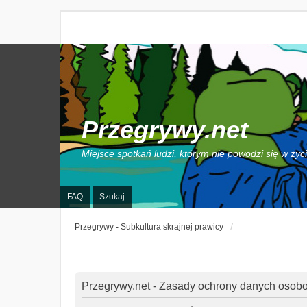
Przegrywy.net
Miejsce spotkań ludzi, którym nie powodzi się w życ
FAQ
Szukaj
Przegrywy - Subkultura skrajnej prawicy
Przegrywy.net - Zasady ochrony danych osob