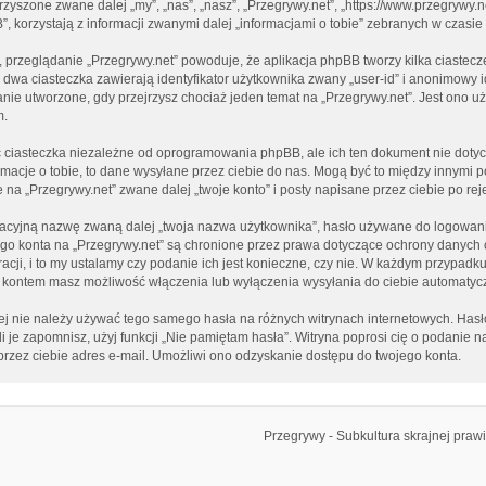
arzyszone zwane dalej „my”, „nas”, „nasz”, „Przegrywy.net”, „https://www.przegrywy.
korzystają z informacji zwanymi dalej „informacjami o tobie” zebranych w czasie 
, przeglądanie „Przegrywy.net” powoduje, że aplikacja phpBB tworzy kilka ciastecz
dwa ciasteczka zawierają identyfikator użytkownika zwany „user-id” i anonimowy id
anie utworzone, gdy przejrzysz chociaż jeden temat na „Przegrywy.net”. Jest ono uż
m.
 ciasteczka niezależne od oprogramowania phpBB, ale ich ten dokument nie dotyc
macje o tobie, to dane wysyłane przez ciebie do nas. Mogą być to między innymi 
a „Przegrywy.net” zwane dalej „twoje konto” i posty napisane przez ciebie po rejes
kacyjną nazwę zwaną dalej „twoja nazwa użytkownika”, hasło używane do logowania
ojego konta na „Przegrywy.net” są chronione przez prawa dotyczące ochrony danyc
cji, i to my ustalamy czy podanie ich jest konieczne, czy nie. W każdym przypadk
ia kontem masz możliwość włączenia lub wyłączenia wysyłania do ciebie automat
iej nie należy używać tego samego hasła na różnych witrynach internetowych. Hasł
śli je zapomnisz, użyj funkcji „Nie pamiętam hasła”. Witryna poprosi cię o podanie
zez ciebie adres e-mail. Umożliwi ono odzyskanie dostępu do twojego konta.
Przegrywy - Subkultura skrajnej praw