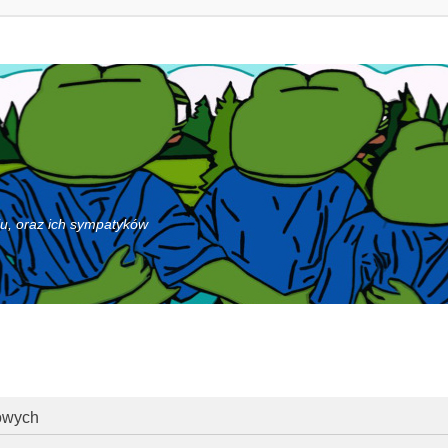
iu, oraz ich sympatyków
owych