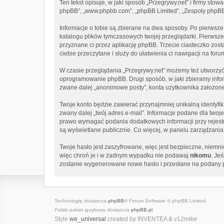
Ten tekst opisuje, w jaki sposób „Przegrywy.net” i firmy stow
phpBB”, „www.phpbb.com”, „phpBB Limited”, „Zespoły phpBB”, 
Informacje o tobie są zbierane na dwa sposoby. Po pierwsze
katalogu plików tymczasowych twojej przeglądarki. Pierwsze 
przyznane ci przez aplikację phpBB. Trzecie ciasteczko zost
ciebie przeczytane i służy do ułatwienia ci nawigacji na foru
W czasie przeglądania „Przegrywy.net” możemy też utworzyć
oprogramowanie phpBB. Drugi sposób, w jaki zbieramy infor
zwane dalej „anonimowe posty”, konta użytkownika założone n
Twoje konto będzie zawierać przynajmniej unikalną identyfi
zwany dalej „twój adres e-mail”. Informacje podane dla tw
prawo wymagać podania dodatkowych informacji przy rejestra
są wyświetlane publicznie. Co więcej, w panelu zarządzan
Twoje hasło jest zaszyfrowane, więc jest bezpieczne, niemn
więc chroń je i w żadnym wypadku nie podawaj
nikomu
. Je
zostanie wygenerowane nowe hasło i przesłane na podany pr
Technologię dostarcza
phpBB
® Forum Software © phpBB Limited
Polski pakiet językowy dostarcza
phpBB.pl
Style
we_universal
created by INVENTEA & v12mike