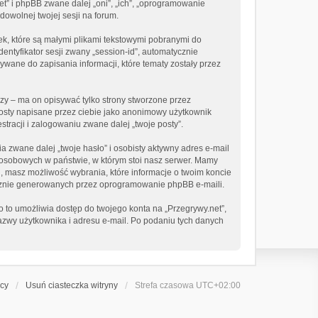
net” i phpBB zwane dalej „oni”, „ich”, „oprogramowanie
dowolnej twojej sesji na forum.
ek, które są małymi plikami tekstowymi pobranymi do
entyfikator sesji zwany „session-id”, automatycznie
ywane do zapisania informacji, które tematy zostały przez
zy – ma on opisywać tylko strony stworzone przez
posty napisane przez ciebie jako anonimowy użytkownik
tracji i zalogowaniu zwane dalej „twoje posty”.
 zwane dalej „twoje hasło” i osobisty aktywny adres e-mail
h osobowych w państwie, w którym stoi nasz serwer. Mamy
u, masz możliwość wybrania, które informacje o twoim koncie
ycznie generowanych przez oprogramowanie phpBB e-maili.
o to umożliwia dostęp do twojego konta na „Przegrywy.net”,
 nazwy użytkownika i adresu e-mail. Po podaniu tych danych
icy
Usuń ciasteczka witryny
Strefa czasowa
UTC+02:00