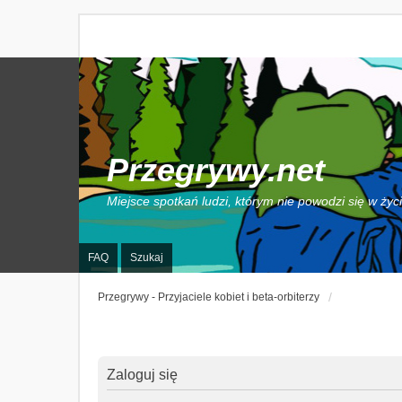
Przegrywy.net
Miejsce spotkań ludzi, którym nie powodzi się w życ
FAQ
Szukaj
Przegrywy - Przyjaciele kobiet i beta-orbiterzy
Zaloguj się