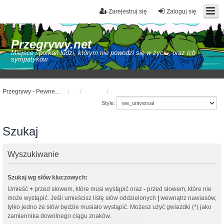
Zarejestruj się
Zaloguj się
Przegrywy.net
Miejsce spotkań ludzi, którym nie powodzi się w życiu, oraz ich
sympatyków
Przegrywy - Pewnego dnia wszyscy się spotkamy
Style:
Szukaj
Wyszukiwanie
Szukaj wg słów kluczowych:
Umieść
+
przed słowem, które musi wystąpić oraz
-
przed słowem, które nie
może wystąpić. Jeśli umieścisz listę słów oddzielonych
|
wewnątrz nawiasów,
tylko jedno ze słów będzie musiało wystąpić. Możesz użyć gwiazdki (*) jako
zamiennika dowolnego ciągu znaków.