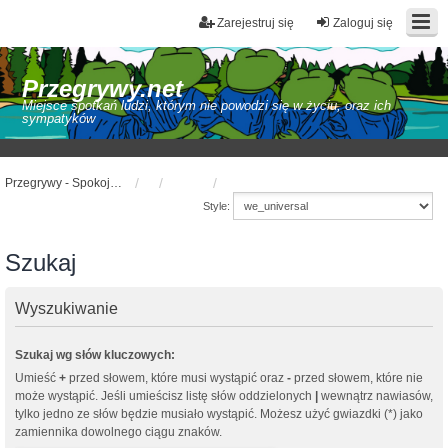
Zarejestruj się
Zaloguj się
Przegrywy.net
Miejsce spotkań ludzi, którym nie powodzi się w życiu, oraz ich
sympatyków
Przegrywy - Spokojne forum dla spokojnych ludzi
Style:
Szukaj
Wyszukiwanie
Szukaj wg słów kluczowych:
Umieść
+
przed słowem, które musi wystąpić oraz
-
przed słowem, które nie
może wystąpić. Jeśli umieścisz listę słów oddzielonych
|
wewnątrz nawiasów,
tylko jedno ze słów będzie musiało wystąpić. Możesz użyć gwiazdki (*) jako
zamiennika dowolnego ciągu znaków.