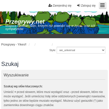
Zarejestruj się
Zaloguj się
Przegrywy.net
Miejsce spotkań ludzi, którym nie powodzi się w życiu, oraz ich
sympatyków
Przegrywy - Yikes!!
Style:
Szukaj
Wyszukiwanie
Szukaj wg słów kluczowych:
Umieść
+
przed słowem, które musi wystąpić oraz
-
przed słowem, które nie
może wystąpić. Jeśli umieścisz listę słów oddzielonych
|
wewnątrz nawiasów,
tylko jedno ze słów będzie musiało wystąpić. Możesz użyć gwiazdki (*) jako
zamiennika dowolnego ciągu znaków.