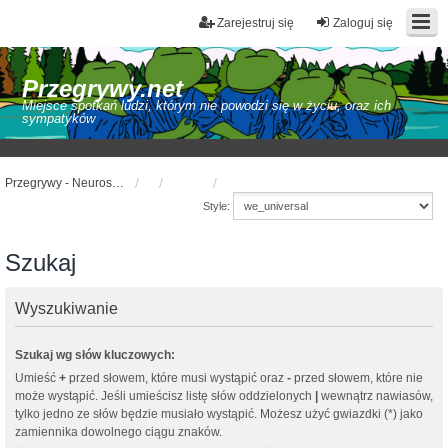
Zarejestruj się
Zaloguj się
Przegrywy.net
Miejsce spotkań ludzi, którym nie powodzi się w życiu, oraz ich
sympatyków
Przegrywy - Neuroshima Hex Online
Style:
Szukaj
Wyszukiwanie
Szukaj wg słów kluczowych:
Umieść
+
przed słowem, które musi wystąpić oraz
-
przed słowem, które nie
może wystąpić. Jeśli umieścisz listę słów oddzielonych
|
wewnątrz nawiasów,
tylko jedno ze słów będzie musiało wystąpić. Możesz użyć gwiazdki (*) jako
zamiennika dowolnego ciągu znaków.