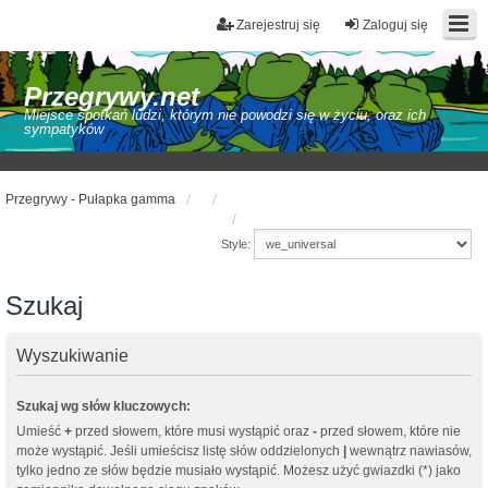
Zarejestruj się
Zaloguj się
Przegrywy.net
Miejsce spotkań ludzi, którym nie powodzi się w życiu, oraz ich
sympatyków
Przegrywy - Pułapka gamma
Style:
Szukaj
Wyszukiwanie
Szukaj wg słów kluczowych:
Umieść
+
przed słowem, które musi wystąpić oraz
-
przed słowem, które nie
może wystąpić. Jeśli umieścisz listę słów oddzielonych
|
wewnątrz nawiasów,
tylko jedno ze słów będzie musiało wystąpić. Możesz użyć gwiazdki (*) jako