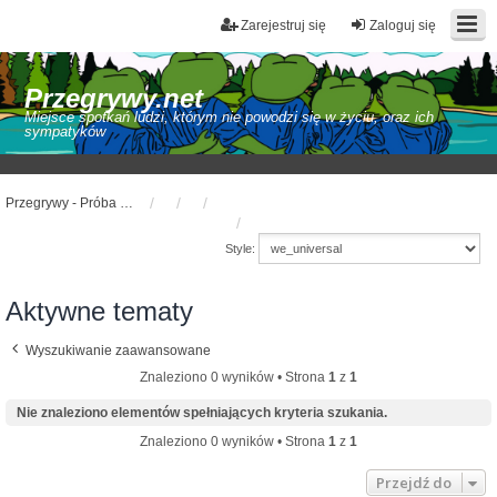
Zarejestruj się
Zaloguj się
Przegrywy.net
Miejsce spotkań ludzi, którym nie powodzi się w życiu, oraz ich
sympatyków
Przegrywy - Próba spierdolenia
Style:
Aktywne tematy
Wyszukiwanie zaawansowane
Znaleziono 0 wyników • Strona
1
z
1
Nie znaleziono elementów spełniających kryteria szukania.
Znaleziono 0 wyników • Strona
1
z
1
Przejdź do