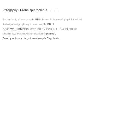
Przegrywy - Próba spierdolenia
Technologię dostarcza
phpBB
® Forum Software © phpBB Limited
Polski pakiet językowy dostarcza
phpBB.pl
Style
we_universal
created by INVENTEA & v12mike
phpBB Two Factor Authentication ©
paul999
Zasady ochrony danych osobowych
Regulamin