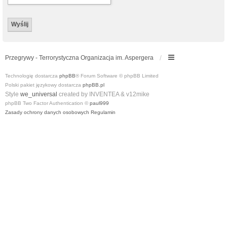
Przegrywy - Terrorystyczna Organizacja im. Aspergera
Technologię dostarcza
phpBB
® Forum Software © phpBB Limited
Polski pakiet językowy dostarcza
phpBB.pl
Style
we_universal
created by INVENTEA & v12mike
phpBB Two Factor Authentication ©
paul999
Zasady ochrony danych osobowych
Regulamin