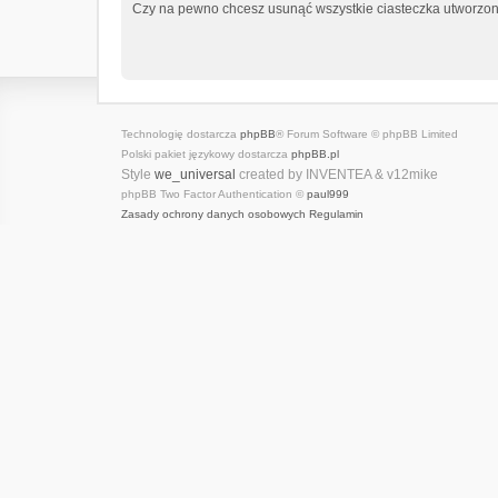
Czy na pewno chcesz usunąć wszystkie ciasteczka utworzone
Technologię dostarcza
phpBB
® Forum Software © phpBB Limited
Polski pakiet językowy dostarcza
phpBB.pl
Style
we_universal
created by INVENTEA & v12mike
phpBB Two Factor Authentication ©
paul999
Zasady ochrony danych osobowych
Regulamin