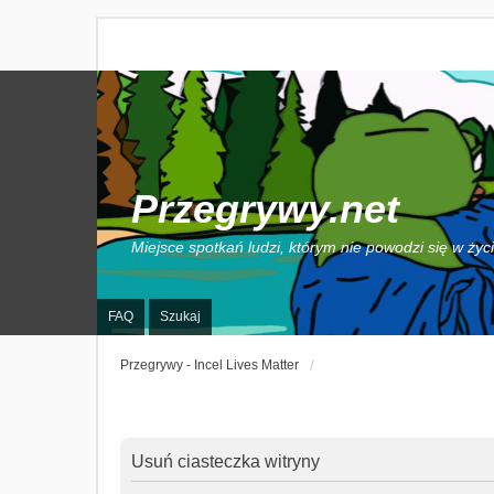
Przegrywy.net
Miejsce spotkań ludzi, którym nie powodzi się w życ
FAQ
Szukaj
Przegrywy - Incel Lives Matter
Usuń ciasteczka witryny