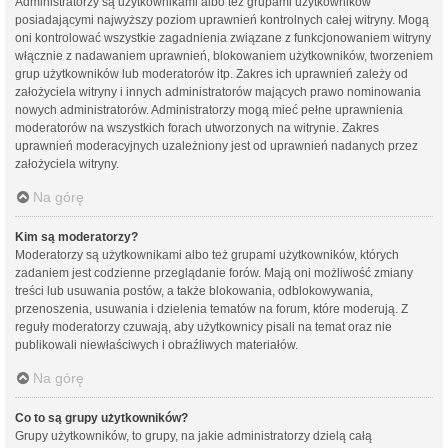
Administratorzy są użytkownikami albo też grupami użytkowników
posiadającymi najwyższy poziom uprawnień kontrolnych całej witryny. Mogą
oni kontrolować wszystkie zagadnienia związane z funkcjonowaniem witryny
włącznie z nadawaniem uprawnień, blokowaniem użytkowników, tworzeniem
grup użytkowników lub moderatorów itp. Zakres ich uprawnień zależy od
założyciela witryny i innych administratorów mających prawo nominowania
nowych administratorów. Administratorzy mogą mieć pełne uprawnienia
moderatorów na wszystkich forach utworzonych na witrynie. Zakres
uprawnień moderacyjnych uzależniony jest od uprawnień nadanych przez
założyciela witryny.
Na górę
Kim są moderatorzy?
Moderatorzy są użytkownikami albo też grupami użytkowników, których
zadaniem jest codzienne przeglądanie forów. Mają oni możliwość zmiany
treści lub usuwania postów, a także blokowania, odblokowywania,
przenoszenia, usuwania i dzielenia tematów na forum, które moderują. Z
reguły moderatorzy czuwają, aby użytkownicy pisali na temat oraz nie
publikowali niewłaściwych i obraźliwych materiałów.
Na górę
Co to są grupy użytkowników?
Grupy użytkowników, to grupy, na jakie administratorzy dzielą całą