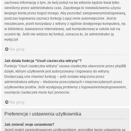
zachowa informację o tym, że twój pobyt na tej witrynie będzie trwał tylko
określony przez administratora czas. Zapobiega to niewłaściwemu użyciu
twojego konta przez kogoś innego. Aby pozostać zalogowanym/zalogowaną,
podczas logowania zaznacz funkcję
Loguj mnie automatycznie
. Jest to
niezalecane, jeżeli korzystasz z witryny z ogólnie dostępnego komputera, np.
w bibliotece, kawiarence internetowej, sali komputerowej w szkole lub na
uczelni itp. Jeśli nie widzisz tej funkcji, oznacza to, że administrator ją
wyłączył.
Na górę
Jak działa funkcja “Usuń ciasteczka witryny”?
Funkcja “Usuń ciasteczka witryny” usuwa ciasteczka utworzone przez phpBB
dzięki, którym użytkownik jest autoryzowany i logowany do witryny.
Dostarczają one również funkcję – jeśli została włączona przez
administratora witryny – śledzenia przeczytanych i nieprzeczytanych przez
użytkownika postów. Jeśli występują problemy z logowaniem/wylogowaniem,
usunięcie ciasteczek może być pomocne.
Na górę
Preferencje i ustawienia użytkownika
Jak zmienić moje ustawienia?
Jeżeli jesteś zarejestrowanym użytkownikiem, wszystkie twoje ustawienia są