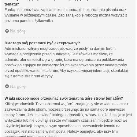
tematu?
Funkcja ta umożliwia zapisanie kopii roboczej i dokończenie pisania oraz
wysłanie w późniejszym czasie. Zapisaną kopię roboczą można wczytać z
poziomu panelu użytkownika.
Na górę
Dlaczego mój post musi być akceptowany?
Administrator witryny mógł zadecydować, że posty na danym forum
wymagają przejrzenia przed publikacją. Jest również możliwe, że
administrator umieścił cię w grupie, która ma ograniczenia publikowania
postów polegające na konieczności ich akceptowania przez moderatorów
przed opublikowaniem na forum. Aby uzyskać więcej informacji, skontaktuj
się z administratorem witryny.
Na górę
W jaki sposób mogę przesunąć swój temat na górę strony tematów?
Klikając odnośnik “Przesuń temat w górę”, znajdujący się w widoku tematu
zazwyczaj na dole strony, możesz przesunąć go na samą górę pierwszej
strony forum. Jeśli nie widać takiego odnośnika, oznacza to, że funkcja ta jest
wyłączona lub nie upłynął jeszcze wymagany czas, zanim będzie możliwe
użycie tej funkcji. Innym, łatwym sposobem na przesunięcie tematu na
początek, jest napisanie w nim posta. Należy pamiętać, aby przy tym
przestrzegać regulaminu witryny.