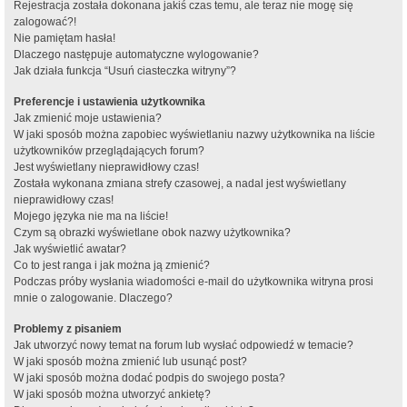
Rejestracja została dokonana jakiś czas temu, ale teraz nie mogę się
zalogować?!
Nie pamiętam hasła!
Dlaczego następuje automatyczne wylogowanie?
Jak działa funkcja “Usuń ciasteczka witryny”?
Preferencje i ustawienia użytkownika
Jak zmienić moje ustawienia?
W jaki sposób można zapobiec wyświetlaniu nazwy użytkownika na liście
użytkowników przeglądających forum?
Jest wyświetlany nieprawidłowy czas!
Została wykonana zmiana strefy czasowej, a nadal jest wyświetlany
nieprawidłowy czas!
Mojego języka nie ma na liście!
Czym są obrazki wyświetlane obok nazwy użytkownika?
Jak wyświetlić awatar?
Co to jest ranga i jak można ją zmienić?
Podczas próby wysłania wiadomości e-mail do użytkownika witryna prosi
mnie o zalogowanie. Dlaczego?
Problemy z pisaniem
Jak utworzyć nowy temat na forum lub wysłać odpowiedź w temacie?
W jaki sposób można zmienić lub usunąć post?
W jaki sposób można dodać podpis do swojego posta?
W jaki sposób można utworzyć ankietę?