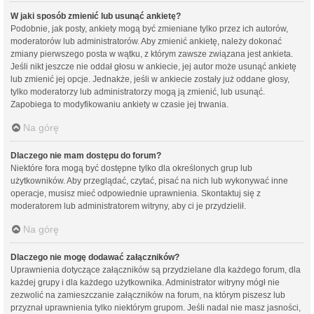
W jaki sposób zmienić lub usunąć ankietę?
Podobnie, jak posty, ankiety mogą być zmieniane tylko przez ich autorów,
moderatorów lub administratorów. Aby zmienić ankietę, należy dokonać
zmiany pierwszego posta w wątku, z którym zawsze związana jest ankieta.
Jeśli nikt jeszcze nie oddał głosu w ankiecie, jej autor może usunąć ankietę
lub zmienić jej opcje. Jednakże, jeśli w ankiecie zostały już oddane głosy,
tylko moderatorzy lub administratorzy mogą ją zmienić, lub usunąć.
Zapobiega to modyfikowaniu ankiety w czasie jej trwania.
Na górę
Dlaczego nie mam dostępu do forum?
Niektóre fora mogą być dostępne tylko dla określonych grup lub
użytkowników. Aby przeglądać, czytać, pisać na nich lub wykonywać inne
operacje, musisz mieć odpowiednie uprawnienia. Skontaktuj się z
moderatorem lub administratorem witryny, aby ci je przydzielił.
Na górę
Dlaczego nie mogę dodawać załączników?
Uprawnienia dotyczące załączników są przydzielane dla każdego forum, dla
każdej grupy i dla każdego użytkownika. Administrator witryny mógł nie
zezwolić na zamieszczanie załączników na forum, na którym piszesz lub
przyznał uprawnienia tylko niektórym grupom. Jeśli nadal nie masz jasności,