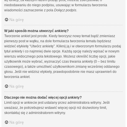
niedodawaniu do niego podpisu, usuwając w formularzu tworzenia
wiadomości zaznaczenie z pola
Dołącz podpis
.
Na górę
W jaki sposób można utworzyć ankietę?
Tworzenie ankiet jest proste. Kiedy tworzysz nowy temat bądź zmieniasz
pierwszy post w wątku, na dole formularza tworzenia tematu będziesz
widzieć etykietę “Utwórz ankietę”. Kliknij ją i w otworzonym formularzu podaj
tytuł ankiety i co najmniej dwie opcje. Każdą opcję należy wpisać w nowym
wierszu widocznego pola tekstowego. Możesz określić liczbę opcji, jakie
użytkownik może wybrać, wyznaczyć czas trwania ankiety (0 – bez limitu
czasowego), a także umożliwić użytkownikom zmianę wcześniej oddanego
głosu. Jeśli nie widzisz etykiety, prawdopodobnie nie masz uprawnień do
tworzenia ankiet.
Na górę
Dlaczego nie można dodać więcej opcji ankiety?
Limit opcji w ankiecie jest ustalany przez administratora witryny. Jeśli
uważasz, że potrzebujesz wstawić więcej opcji niż dozwolony limit,
skontaktuj się z administratorem witryny.
Na górę