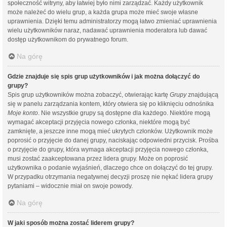
społeczność witryny, aby łatwiej było nimi zarządzać. Każdy użytkownik
może należeć do wielu grup, a każda grupa może mieć swoje własne
uprawnienia. Dzięki temu administratorzy mogą łatwo zmieniać uprawnienia
wielu użytkowników naraz, nadawać uprawnienia moderatora lub dawać
dostęp użytkownikom do prywatnego forum.
Na górę
Gdzie znajduje się spis grup użytkowników i jak można dołączyć do
grupy?
Spis grup użytkowników można zobaczyć, otwierając kartę
Grupy
znajdującą
się w panelu zarządzania kontem, który otwiera się po kliknięciu odnośnika
Moje konto
. Nie wszystkie grupy są dostępne dla każdego. Niektóre mogą
wymagać akceptacji przyjęcia nowego członka, niektóre mogą być
zamknięte, a jeszcze inne mogą mieć ukrytych członków. Użytkownik może
poprosić o przyjęcie do danej grupy, naciskając odpowiedni przycisk. Prośba
o przyjęcie do grupy, która wymaga akceptacji przyjęcia nowego członka,
musi zostać zaakceptowana przez lidera grupy. Może on poprosić
użytkownika o podanie wyjaśnień, dlaczego chce on dołączyć do tej grupy.
W przypadku otrzymania negatywnej decyzji proszę nie nękać lidera grupy
pytaniami – widocznie miał on swoje powody.
Na górę
W jaki sposób można zostać liderem grupy?