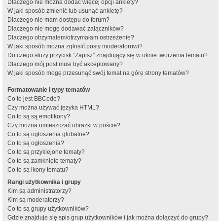
Dlaczego nie można dodać więcej opcji ankiety?
W jaki sposób zmienić lub usunąć ankietę?
Dlaczego nie mam dostępu do forum?
Dlaczego nie mogę dodawać załączników?
Dlaczego otrzymałem/otrzymałam ostrzeżenie?
W jaki sposób można zgłosić posty moderatorowi?
Do czego służy przycisk “Zapisz” znajdujący się w oknie tworzenia tematu?
Dlaczego mój post musi być akceptowany?
W jaki sposób mogę przesunąć swój temat na górę strony tematów?
Formatowanie i typy tematów
Co to jest BBCode?
Czy można używać języka HTML?
Co to są są emotikony?
Czy można umieszczać obrazki w poście?
Co to są ogłoszenia globalne?
Co to są ogłoszenia?
Co to są przyklejone tematy?
Co to są zamknięte tematy?
Co to są ikony tematu?
Rangi użytkownika i grupy
Kim są administratorzy?
Kim są moderatorzy?
Co to są grupy użytkowników?
Gdzie znajduje się spis grup użytkowników i jak można dołączyć do grupy?