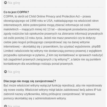
Na górę
Co to jest COPPA?
COPPA, to skrót od Child Online Privacy and Protection Act – prawa
obowiązującego od 1998 roku w USA, nakładającego na właścicieli stron
internetowych, które potencjalnie mogą zbierać informacje od osób
małoletnich – mających mniej niż 13 lat – obowiązek posiadania pisemnej
zgody rodziców lub opiekunów prawnych na zbieranie informacji prywatnych
od osób poniżej 13 roku życia. Jeżeli nie masz pewności czy to dotyczy
ciebie jako kogoś próbującego zarejestrować się na danej witrynie
internetowej – skontaktuj się z prawnikiem, by uzyskać wyjaśnienie. phpBB
Limited i właściciele tej witryny nie dostarczają pomocy prawnej z wyjątkiem
przypadku opisanego w pytaniu „Z kim się kontaktować w sprawach nadużyć
lub zagadnień prawnych związanych z tą witryną?”, a także nie są punktem
kontaktowym dla wszelkiego rodzaju porad prawnych.
Na górę
Dlaczego nie mogę się zarejestrować?
Być może właściciel witryny wyłączył funkcję rejestracji, aby nie rejestrowały
się nowe osoby. Właściciel witryny mógł także zablokować twój adres IP lub
zabronił nazwy użytkownika, którą próbujesz zarejestrować. W sprawie
pomocy skontaktuj się z administratorem witryny.
Na górę