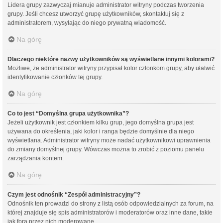
Lidera grupy zazwyczaj mianuje administrator witryny podczas tworzenia
grupy. Jeśli chcesz utworzyć grupę użytkowników, skontaktuj się z
administratorem, wysyłając do niego prywatną wiadomość.
Na górę
Dlaczego niektóre nazwy użytkowników są wyświetlane innymi kolorami?
Możliwe, że administrator witryny przypisał kolor członkom grupy, aby ułatwić
identyfikowanie członków tej grupy.
Na górę
Co to jest “Domyślna grupa użytkownika”?
Jeżeli użytkownik jest członkiem kilku grup, jego domyślna grupa jest
używana do określenia, jaki kolor i ranga będzie domyślnie dla niego
wyświetlana. Administrator witryny może nadać użytkownikowi uprawnienia
do zmiany domyślnej grupy. Wówczas można to zrobić z poziomu panelu
zarządzania kontem.
Na górę
Czym jest odnośnik “Zespół administracyjny”?
Odnośnik ten prowadzi do strony z listą osób odpowiedzialnych za forum, na
której znajduje się spis administratorów i moderatorów oraz inne dane, takie
jak fora przez nich moderowane.