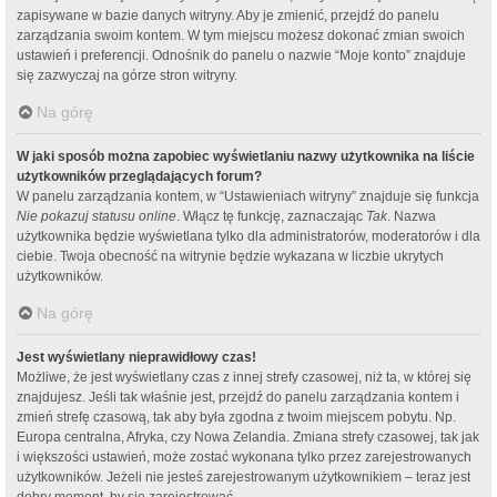
zapisywane w bazie danych witryny. Aby je zmienić, przejdź do panelu
zarządzania swoim kontem. W tym miejscu możesz dokonać zmian swoich
ustawień i preferencji. Odnośnik do panelu o nazwie “Moje konto” znajduje
się zazwyczaj na górze stron witryny.
Na górę
W jaki sposób można zapobiec wyświetlaniu nazwy użytkownika na liście
użytkowników przeglądających forum?
W panelu zarządzania kontem, w “Ustawieniach witryny” znajduje się funkcja
Nie pokazuj statusu online
. Włącz tę funkcję, zaznaczając
Tak
. Nazwa
użytkownika będzie wyświetlana tylko dla administratorów, moderatorów i dla
ciebie. Twoja obecność na witrynie będzie wykazana w liczbie ukrytych
użytkowników.
Na górę
Jest wyświetlany nieprawidłowy czas!
Możliwe, że jest wyświetlany czas z innej strefy czasowej, niż ta, w której się
znajdujesz. Jeśli tak właśnie jest, przejdź do panelu zarządzania kontem i
zmień strefę czasową, tak aby była zgodna z twoim miejscem pobytu. Np.
Europa centralna, Afryka, czy Nowa Zelandia. Zmiana strefy czasowej, tak jak
i większości ustawień, może zostać wykonana tylko przez zarejestrowanych
użytkowników. Jeżeli nie jesteś zarejestrowanym użytkownikiem – teraz jest
dobry moment, by się zarejestrować.