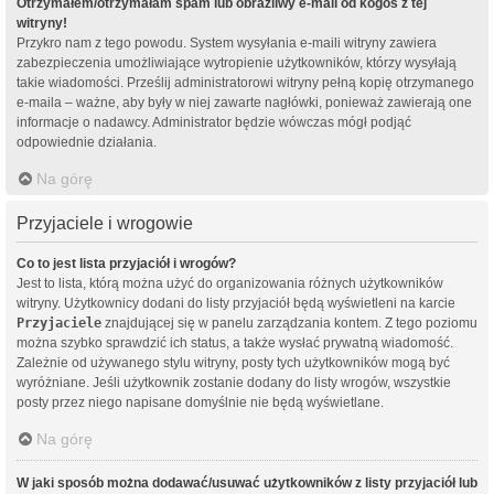
Otrzymałem/otrzymałam spam lub obraźliwy e-mail od kogoś z tej
witryny!
Przykro nam z tego powodu. System wysyłania e-maili witryny zawiera
zabezpieczenia umożliwiające wytropienie użytkowników, którzy wysyłają
takie wiadomości. Prześlij administratorowi witryny pełną kopię otrzymanego
e-maila – ważne, aby były w niej zawarte nagłówki, ponieważ zawierają one
informacje o nadawcy. Administrator będzie wówczas mógł podjąć
odpowiednie działania.
Na górę
Przyjaciele i wrogowie
Co to jest lista przyjaciół i wrogów?
Jest to lista, którą można użyć do organizowania różnych użytkowników
witryny. Użytkownicy dodani do listy przyjaciół będą wyświetleni na karcie
Przyjaciele
znajdującej się w panelu zarządzania kontem. Z tego poziomu
można szybko sprawdzić ich status, a także wysłać prywatną wiadomość.
Zależnie od używanego stylu witryny, posty tych użytkowników mogą być
wyróżniane. Jeśli użytkownik zostanie dodany do listy wrogów, wszystkie
posty przez niego napisane domyślnie nie będą wyświetlane.
Na górę
W jaki sposób można dodawać/usuwać użytkowników z listy przyjaciół lub