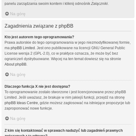
panelu zarządzania swoim kontem i kliknij odnośnik
Załączniki
.
Na górę
Zagadnienia związane z phpBB
Kto jest autorem tego oprogramowania?
Prawa autorskie do tego oprogramowania w jego niezmodyfikowanej formie,
ma
phpBB Limited
. Jest ono publikowane na licencji GNU General Public
License wersja 2 (GPL-2.0), co w praktyce oznacza, że może być bez
ograniczeń dystrybuowane. Więcej na ten temat dowiesz się na stronie
About phpBB
.
Na górę
Dlaczego funkcja X nie jest dostępna?
To oprogramowanie zostało stworzone i jest licencjonowane przez phpBB
Limited. Jeśli uważasz, że brakuje w nim jakiejś funkcji, przejdź na stronę
phpBB Ideas Centre
, gdzie możesz zagłosować na istniejące propozycje lub
zaproponować nowe funkcje.
Na górę
Z kim się kontaktować w sprawach nadużyć lub zagadnień prawnych
związanych z tą witryną?