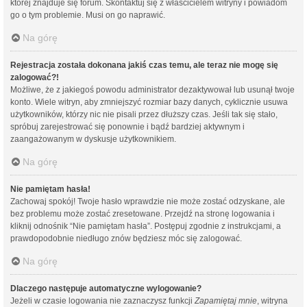
której znajduje się forum. Skontaktuj się z właścicielem witryny i powiadom
go o tym problemie. Musi on go naprawić.
Na górę
Rejestracja została dokonana jakiś czas temu, ale teraz nie mogę się
zalogować?!
Możliwe, że z jakiegoś powodu administrator dezaktywował lub usunął twoje
konto. Wiele witryn, aby zmniejszyć rozmiar bazy danych, cyklicznie usuwa
użytkowników, którzy nic nie pisali przez dłuższy czas. Jeśli tak się stało,
spróbuj zarejestrować się ponownie i bądź bardziej aktywnym i
zaangażowanym w dyskusje użytkownikiem.
Na górę
Nie pamiętam hasła!
Zachowaj spokój! Twoje hasło wprawdzie nie może zostać odzyskane, ale
bez problemu może zostać zresetowane. Przejdź na stronę logowania i
kliknij odnośnik “Nie pamiętam hasła”. Postępuj zgodnie z instrukcjami, a
prawdopodobnie niedługo znów będziesz móc się zalogować.
Na górę
Dlaczego następuje automatyczne wylogowanie?
Jeżeli w czasie logowania nie zaznaczysz funkcji
Zapamiętaj mnie
, witryna