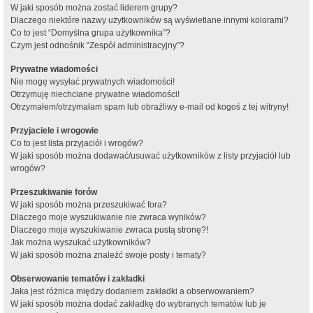
W jaki sposób można zostać liderem grupy?
Dlaczego niektóre nazwy użytkowników są wyświetlane innymi kolorami?
Co to jest “Domyślna grupa użytkownika”?
Czym jest odnośnik “Zespół administracyjny”?
Prywatne wiadomości
Nie mogę wysyłać prywatnych wiadomości!
Otrzymuję niechciane prywatne wiadomości!
Otrzymałem/otrzymałam spam lub obraźliwy e-mail od kogoś z tej witryny!
Przyjaciele i wrogowie
Co to jest lista przyjaciół i wrogów?
W jaki sposób można dodawać/usuwać użytkowników z listy przyjaciół lub
wrogów?
Przeszukiwanie forów
W jaki sposób można przeszukiwać fora?
Dlaczego moje wyszukiwanie nie zwraca wyników?
Dlaczego moje wyszukiwanie zwraca pustą stronę?!
Jak można wyszukać użytkowników?
W jaki sposób można znaleźć swoje posty i tematy?
Obserwowanie tematów i zakładki
Jaka jest różnica między dodaniem zakładki a obserwowaniem?
W jaki sposób można dodać zakładkę do wybranych tematów lub je