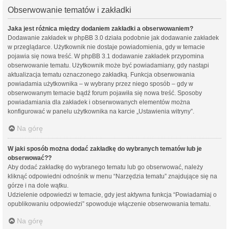
Obserwowanie tematów i zakładki
Jaka jest różnica między dodaniem zakładki a obserwowaniem?
Dodawanie zakładek w phpBB 3.0 działa podobnie jak dodawanie zakładek
w przeglądarce. Użytkownik nie dostaje powiadomienia, gdy w temacie
pojawia się nowa treść. W phpBB 3.1 dodawanie zakładek przypomina
obserwowanie tematu. Użytkownik może być powiadamiany, gdy nastąpi
aktualizacja tematu oznaczonego zakładką. Funkcja obserwowania
powiadamia użytkownika – w wybrany przez niego sposób – gdy w
obserwowanym temacie bądź forum pojawiła się nowa treść. Sposoby
powiadamiania dla zakładek i obserwowanych elementów można
konfigurować w panelu użytkownika na karcie „Ustawienia witryny”.
Na górę
W jaki sposób można dodać zakładkę do wybranych tematów lub je
obserwować??
Aby dodać zakładkę do wybranego tematu lub go obserwować, należy
kliknąć odpowiedni odnośnik w menu “Narzędzia tematu” znajdujące się na
górze i na dole wątku.
Udzielenie odpowiedzi w temacie, gdy jest aktywna funkcja “Powiadamiaj o
opublikowaniu odpowiedzi” spowoduje włączenie obserwowania tematu.
Na górę