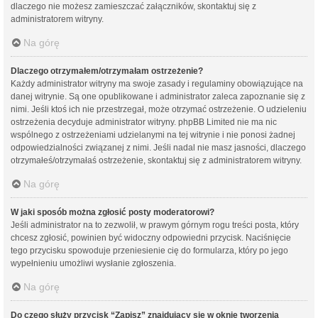
dlaczego nie możesz zamieszczać załączników, skontaktuj się z
administratorem witryny.
Na górę
Dlaczego otrzymałem/otrzymałam ostrzeżenie?
Każdy administrator witryny ma swoje zasady i regulaminy obowiązujące na
danej witrynie. Są one opublikowane i administrator zaleca zapoznanie się z
nimi. Jeśli ktoś ich nie przestrzegał, może otrzymać ostrzeżenie. O udzieleniu
ostrzeżenia decyduje administrator witryny. phpBB Limited nie ma nic
wspólnego z ostrzeżeniami udzielanymi na tej witrynie i nie ponosi żadnej
odpowiedzialności związanej z nimi. Jeśli nadal nie masz jasności, dlaczego
otrzymałeś/otrzymałaś ostrzeżenie, skontaktuj się z administratorem witryny.
Na górę
W jaki sposób można zgłosić posty moderatorowi?
Jeśli administrator na to zezwolił, w prawym górnym rogu treści posta, który
chcesz zgłosić, powinien być widoczny odpowiedni przycisk. Naciśnięcie
tego przycisku spowoduje przeniesienie cię do formularza, który po jego
wypełnieniu umożliwi wysłanie zgłoszenia.
Na górę
Do czego służy przycisk “Zapisz” znajdujący się w oknie tworzenia