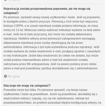
Rejestracja została przeprowadzona poprawnie, ale nie mogę się
zalogować!
Po pierwsze, sprawdź swoją nazwę użytkownika i hasło. Jeśli są poprawne,
to wystąpiła jedna z dwóch przyczyn. Pierwszą z nich może być włączona
funkcja COPPA, a w czasie rejestracji została podana informacja, że masz
mniej niż 13 lat. Wówczas należy wykonać instrukcje wysłane na twój adres
e-mail. Jeśli nie to było przyczyną, być może nie została aktywowana
rejestracja. Niektóre witryny przed pierwszym zalogowaniem wymagają
aktywowania rejestracji przez osobę rejestrującą się lub przez
administratora. Informacja o tym była wyświetlona podczas rejestracji. Jeśli
została wysłana do ciebie wiadomość e-mail, postępuj zgodnie z zawartymi
w niej instrukcjami. Jeżeli taka wiadomość do ciebie nie dotarła, być może
został podany nieprawidłowy adres e-mail lub wiadomość została
zatrzymana przez filtr antyspamowy. Jeśli na pewno podany przez ciebie
adres e-mail jest prawidłowy, spróbuj skontaktować się z administratorem.
Na górę
Dlaczego nie mogę się zalogować?
Powodów może być kilka. Po pierwsze sprawdź, czy twoja nazwa
użytkownika i hasło są prawidłowe. Jeżeli są prawidłowe, skontaktuj się z
właścicielem witryny i zapytaj, czy cię nie zablokowano. Istnieje też
prawdopodobieństwo, że problem powoduje błędna konfiguracja witryny, na