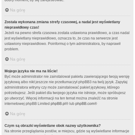
Na górę
Została wykonana zmiana strefy czasowej, a nadal jest wyświetlany
nieprawidłowy czas!
Jeżeli na pewno strefa czasowa została ustawiona prawidłowo, a czas nadal
jest wyświetlany nieprawidłowo, oznacza to, że czas na serwerze jest
ustawiony nieprawidłowo. Poinformuj o tym administratora, by naprawił
problem.
Na górę
Mojego języka nie ma na liście!
Być może administrator nie zainstalował pakietu zawierającego twoją wersję
językową albo nikt jeszcze nie przetłumaczył phpBB3 na twój język. Zapytaj
administratora witryny czy może zainstalować pakiet językowy, którego
potrzebujesz. Jeśli pakiet dla twojego języka nie istnieje, może spróbujesz
go utworzyć. Więcej informacji na ten temat można znaleźć na stronie
internetowej phpBB Limited
phpBB.pl
® lub
phpBB.com
®
Na górę
Czym są obrazki wyświetlane obok nazwy użytkownika?
Na stronie przeglądania postów, w miejscu, gdzie są wyświetlane informacje