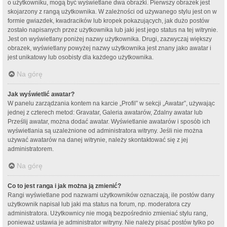
o użytkowniku, mogą być wyświetlane dwa obrazki. Pierwszy obrazek jest
skojarzony z rangą użytkownika. W zależności od używanego stylu jest on w
formie gwiazdek, kwadracików lub kropek pokazujących, jak dużo postów
zostało napisanych przez użytkownika lub jaki jest jego status na tej witrynie.
Jest on wyświetlany poniżej nazwy użytkownika. Drugi, zazwyczaj większy
obrazek, wyświetlany powyżej nazwy użytkownika jest znany jako awatar i
jest unikatowy lub osobisty dla każdego użytkownika.
Na górę
Jak wyświetlić awatar?
W panelu zarządzania kontem na karcie „Profil” w sekcji „Awatar”, używając
jednej z czterech metod: Gravatar, Galeria awatarów, Zdalny awatar lub
Prześlij awatar, można dodać awatar. Wyświetlanie awatarów i sposób ich
wyświetlania są uzależnione od administratora witryny. Jeśli nie można
używać awatarów na danej witrynie, należy skontaktować się z jej
administratorem.
Na górę
Co to jest ranga i jak można ją zmienić?
Rangi wyświetlane pod nazwami użytkowników oznaczają, ile postów dany
użytkownik napisał lub jaki ma status na forum, np. moderatora czy
administratora. Użytkownicy nie mogą bezpośrednio zmieniać stylu rang,
ponieważ ustawia je administrator witryny. Nie należy pisać postów tylko po