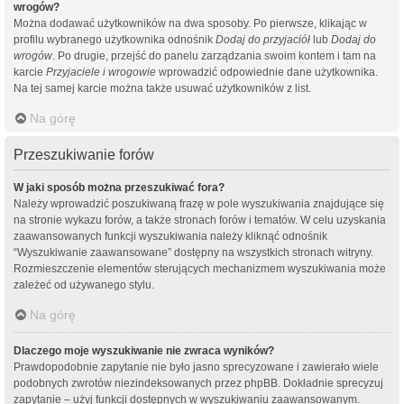
wrogów?
Można dodawać użytkowników na dwa sposoby. Po pierwsze, klikając w
profilu wybranego użytkownika odnośnik
Dodaj do przyjaciół
lub
Dodaj do
wrogów
. Po drugie, przejść do panelu zarządzania swoim kontem i tam na
karcie
Przyjaciele i wrogowie
wprowadzić odpowiednie dane użytkownika.
Na tej samej karcie można także usuwać użytkowników z list.
Na górę
Przeszukiwanie forów
W jaki sposób można przeszukiwać fora?
Należy wprowadzić poszukiwaną frazę w pole wyszukiwania znajdujące się
na stronie wykazu forów, a także stronach forów i tematów. W celu uzyskania
zaawansowanych funkcji wyszukiwania należy kliknąć odnośnik
“Wyszukiwanie zaawansowane” dostępny na wszystkich stronach witryny.
Rozmieszczenie elementów sterujących mechanizmem wyszukiwania może
zależeć od używanego stylu.
Na górę
Dlaczego moje wyszukiwanie nie zwraca wyników?
Prawdopodobnie zapytanie nie było jasno sprecyzowane i zawierało wiele
podobnych zwrotów niezindeksowanych przez phpBB. Dokładnie sprecyzuj
zapytanie – użyj funkcji dostępnych w wyszukiwaniu zaawansowanym.