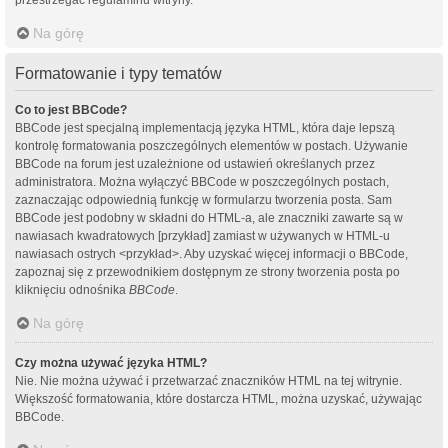
Na górę
Formatowanie i typy tematów
Co to jest BBCode?
BBCode jest specjalną implementacją języka HTML, która daje lepszą
kontrolę formatowania poszczególnych elementów w postach. Używanie
BBCode na forum jest uzależnione od ustawień określanych przez
administratora. Można wyłączyć BBCode w poszczególnych postach,
zaznaczając odpowiednią funkcję w formularzu tworzenia posta. Sam
BBCode jest podobny w składni do HTML-a, ale znaczniki zawarte są w
nawiasach kwadratowych [przykład] zamiast w używanych w HTML-u
nawiasach ostrych <przykład>. Aby uzyskać więcej informacji o BBCode,
zapoznaj się z przewodnikiem dostępnym ze strony tworzenia posta po
kliknięciu odnośnika
BBCode
.
Na górę
Czy można używać języka HTML?
Nie. Nie można używać i przetwarzać znaczników HTML na tej witrynie.
Większość formatowania, które dostarcza HTML, można uzyskać, używając
BBCode.