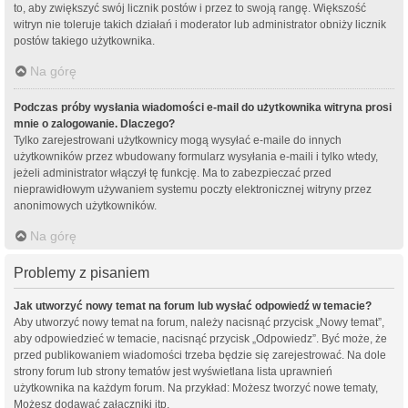
to, aby zwiększyć swój licznik postów i przez to swoją rangę. Większość
witryn nie toleruje takich działań i moderator lub administrator obniży licznik
postów takiego użytkownika.
Na górę
Podczas próby wysłania wiadomości e-mail do użytkownika witryna prosi
mnie o zalogowanie. Dlaczego?
Tylko zarejestrowani użytkownicy mogą wysyłać e-maile do innych
użytkowników przez wbudowany formularz wysyłania e-maili i tylko wtedy,
jeżeli administrator włączył tę funkcję. Ma to zabezpieczać przed
nieprawidłowym używaniem systemu poczty elektronicznej witryny przez
anonimowych użytkowników.
Na górę
Problemy z pisaniem
Jak utworzyć nowy temat na forum lub wysłać odpowiedź w temacie?
Aby utworzyć nowy temat na forum, należy nacisnąć przycisk „Nowy temat”,
aby odpowiedzieć w temacie, nacisnąć przycisk „Odpowiedz”. Być może, że
przed publikowaniem wiadomości trzeba będzie się zarejestrować. Na dole
strony forum lub strony tematów jest wyświetlana lista uprawnień
użytkownika na każdym forum. Na przykład: Możesz tworzyć nowe tematy,
Możesz dodawać załączniki itp.