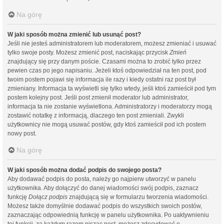
Na górę
W jaki sposób można zmienić lub usunąć post?
Jeśli nie jesteś administratorem lub moderatorem, możesz zmieniać i usuwać
tylko swoje posty. Możesz zmienić post, naciskając przycisk
Zmień
znajdujący się przy danym poście. Czasami można to zrobić tylko przez
pewien czas po jego napisaniu. Jeżeli ktoś odpowiedział na ten post, pod
twoim postem pojawi się informacja ile razy i kiedy ostatni raz post był
zmieniany. Informacja ta wyświetli się tylko wtedy, jeśli ktoś zamieścił pod tym
postem kolejny post. Jeśli post zmienił moderator lub administrator,
informacja ta nie zostanie wyświetlona. Administratorzy i moderatorzy mogą
zostawić notatkę z informacją, dlaczego ten post zmieniali. Zwykli
użytkownicy nie mogą usuwać postów, gdy ktoś zamieścił pod ich postem
nowy post.
Na górę
W jaki sposób można dodać podpis do swojego posta?
Aby dodawać podpis do posta, należy go najpierw utworzyć w panelu
użytkownika. Aby dołączyć do danej wiadomości swój podpis, zaznacz
funkcję
Dołącz podpis
znajdującą się w formularzu tworzenia wiadomości.
Możesz także domyślnie dodawać podpis do wszystkich swoich postów,
zaznaczając odpowiednią funkcję w panelu użytkownika. Po uaktywnieniu
tej funkcji, za każdym razem pisząc post, możesz zdecydować o