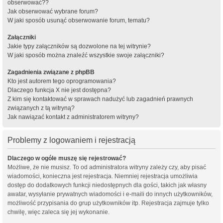
obserwować??
Jak obserwować wybrane forum?
W jaki sposób usunąć obserwowanie forum, tematu?
Załączniki
Jakie typy załączników są dozwolone na tej witrynie?
W jaki sposób można znaleźć wszystkie swoje załączniki?
Zagadnienia związane z phpBB
Kto jest autorem tego oprogramowania?
Dlaczego funkcja X nie jest dostępna?
Z kim się kontaktować w sprawach nadużyć lub zagadnień prawnych
związanych z tą witryną?
Jak nawiązać kontakt z administratorem witryny?
Problemy z logowaniem i rejestracją
Dlaczego w ogóle muszę się rejestrować?
Możliwe, że nie musisz. To od administratora witryny zależy czy, aby pisać
wiadomości, konieczna jest rejestracja. Niemniej rejestracja umożliwia
dostęp do dodatkowych funkcji niedostępnych dla gości, takich jak własny
awatar, wysyłanie prywatnych wiadomości i e-maili do innych użytkowników,
możliwość przypisania do grup użytkowników itp. Rejestracja zajmuje tylko
chwilę, więc zaleca się jej wykonanie.