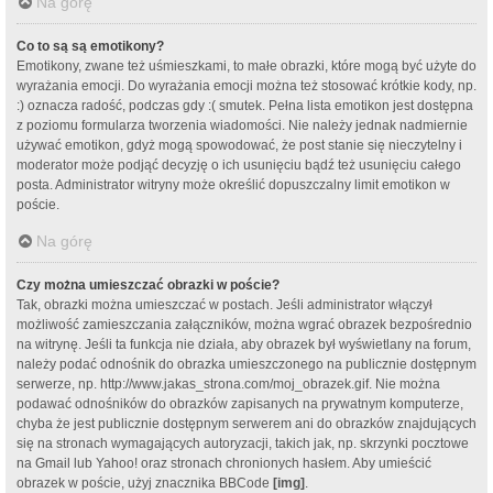
Na górę
Co to są są emotikony?
Emotikony, zwane też uśmieszkami, to małe obrazki, które mogą być użyte do
wyrażania emocji. Do wyrażania emocji można też stosować krótkie kody, np.
:) oznacza radość, podczas gdy :( smutek. Pełna lista emotikon jest dostępna
z poziomu formularza tworzenia wiadomości. Nie należy jednak nadmiernie
używać emotikon, gdyż mogą spowodować, że post stanie się nieczytelny i
moderator może podjąć decyzję o ich usunięciu bądź też usunięciu całego
posta. Administrator witryny może określić dopuszczalny limit emotikon w
poście.
Na górę
Czy można umieszczać obrazki w poście?
Tak, obrazki można umieszczać w postach. Jeśli administrator włączył
możliwość zamieszczania załączników, można wgrać obrazek bezpośrednio
na witrynę. Jeśli ta funkcja nie działa, aby obrazek był wyświetlany na forum,
należy podać odnośnik do obrazka umieszczonego na publicznie dostępnym
serwerze, np. http://www.jakas_strona.com/moj_obrazek.gif. Nie można
podawać odnośników do obrazków zapisanych na prywatnym komputerze,
chyba że jest publicznie dostępnym serwerem ani do obrazków znajdujących
się na stronach wymagających autoryzacji, takich jak, np. skrzynki pocztowe
na Gmail lub Yahoo! oraz stronach chronionych hasłem. Aby umieścić
obrazek w poście, użyj znacznika BBCode
[img]
.