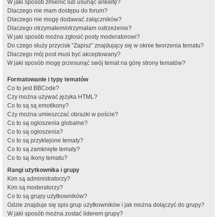
W jaki sposób zmienić lub usunąć ankietę?
Dlaczego nie mam dostępu do forum?
Dlaczego nie mogę dodawać załączników?
Dlaczego otrzymałem/otrzymałam ostrzeżenie?
W jaki sposób można zgłosić posty moderatorowi?
Do czego służy przycisk “Zapisz” znajdujący się w oknie tworzenia tematu?
Dlaczego mój post musi być akceptowany?
W jaki sposób mogę przesunąć swój temat na górę strony tematów?
Formatowanie i typy tematów
Co to jest BBCode?
Czy można używać języka HTML?
Co to są są emotikony?
Czy można umieszczać obrazki w poście?
Co to są ogłoszenia globalne?
Co to są ogłoszenia?
Co to są przyklejone tematy?
Co to są zamknięte tematy?
Co to są ikony tematu?
Rangi użytkownika i grupy
Kim są administratorzy?
Kim są moderatorzy?
Co to są grupy użytkowników?
Gdzie znajduje się spis grup użytkowników i jak można dołączyć do grupy?
W jaki sposób można zostać liderem grupy?