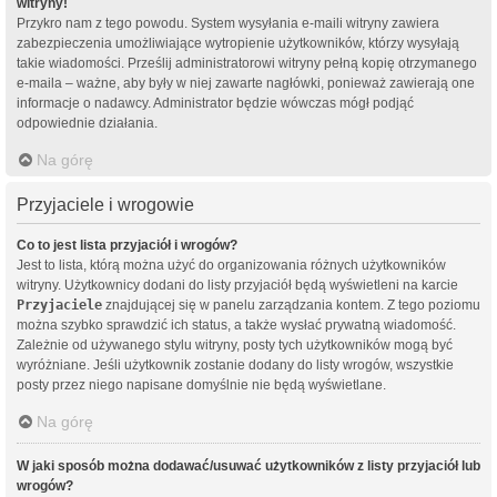
witryny!
Przykro nam z tego powodu. System wysyłania e-maili witryny zawiera
zabezpieczenia umożliwiające wytropienie użytkowników, którzy wysyłają
takie wiadomości. Prześlij administratorowi witryny pełną kopię otrzymanego
e-maila – ważne, aby były w niej zawarte nagłówki, ponieważ zawierają one
informacje o nadawcy. Administrator będzie wówczas mógł podjąć
odpowiednie działania.
Na górę
Przyjaciele i wrogowie
Co to jest lista przyjaciół i wrogów?
Jest to lista, którą można użyć do organizowania różnych użytkowników
witryny. Użytkownicy dodani do listy przyjaciół będą wyświetleni na karcie
Przyjaciele
znajdującej się w panelu zarządzania kontem. Z tego poziomu
można szybko sprawdzić ich status, a także wysłać prywatną wiadomość.
Zależnie od używanego stylu witryny, posty tych użytkowników mogą być
wyróżniane. Jeśli użytkownik zostanie dodany do listy wrogów, wszystkie
posty przez niego napisane domyślnie nie będą wyświetlane.
Na górę
W jaki sposób można dodawać/usuwać użytkowników z listy przyjaciół lub
wrogów?