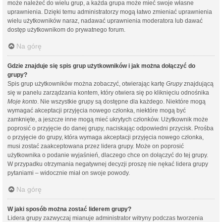
może należeć do wielu grup, a każda grupa może mieć swoje własne
uprawnienia. Dzięki temu administratorzy mogą łatwo zmieniać uprawnienia
wielu użytkowników naraz, nadawać uprawnienia moderatora lub dawać
dostęp użytkownikom do prywatnego forum.
Na górę
Gdzie znajduje się spis grup użytkowników i jak można dołączyć do
grupy?
Spis grup użytkowników można zobaczyć, otwierając kartę
Grupy
znajdującą
się w panelu zarządzania kontem, który otwiera się po kliknięciu odnośnika
Moje konto
. Nie wszystkie grupy są dostępne dla każdego. Niektóre mogą
wymagać akceptacji przyjęcia nowego członka, niektóre mogą być
zamknięte, a jeszcze inne mogą mieć ukrytych członków. Użytkownik może
poprosić o przyjęcie do danej grupy, naciskając odpowiedni przycisk. Prośba
o przyjęcie do grupy, która wymaga akceptacji przyjęcia nowego członka,
musi zostać zaakceptowana przez lidera grupy. Może on poprosić
użytkownika o podanie wyjaśnień, dlaczego chce on dołączyć do tej grupy.
W przypadku otrzymania negatywnej decyzji proszę nie nękać lidera grupy
pytaniami – widocznie miał on swoje powody.
Na górę
W jaki sposób można zostać liderem grupy?
Lidera grupy zazwyczaj mianuje administrator witryny podczas tworzenia