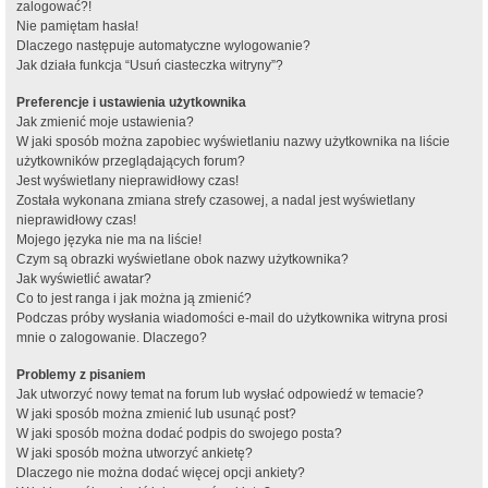
zalogować?!
Nie pamiętam hasła!
Dlaczego następuje automatyczne wylogowanie?
Jak działa funkcja “Usuń ciasteczka witryny”?
Preferencje i ustawienia użytkownika
Jak zmienić moje ustawienia?
W jaki sposób można zapobiec wyświetlaniu nazwy użytkownika na liście
użytkowników przeglądających forum?
Jest wyświetlany nieprawidłowy czas!
Została wykonana zmiana strefy czasowej, a nadal jest wyświetlany
nieprawidłowy czas!
Mojego języka nie ma na liście!
Czym są obrazki wyświetlane obok nazwy użytkownika?
Jak wyświetlić awatar?
Co to jest ranga i jak można ją zmienić?
Podczas próby wysłania wiadomości e-mail do użytkownika witryna prosi
mnie o zalogowanie. Dlaczego?
Problemy z pisaniem
Jak utworzyć nowy temat na forum lub wysłać odpowiedź w temacie?
W jaki sposób można zmienić lub usunąć post?
W jaki sposób można dodać podpis do swojego posta?
W jaki sposób można utworzyć ankietę?
Dlaczego nie można dodać więcej opcji ankiety?