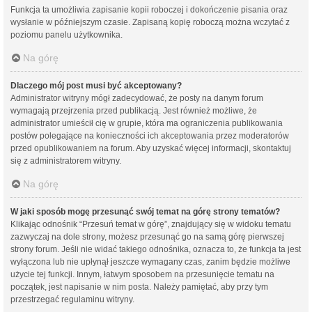
Funkcja ta umożliwia zapisanie kopii roboczej i dokończenie pisania oraz
wysłanie w późniejszym czasie. Zapisaną kopię roboczą można wczytać z
poziomu panelu użytkownika.
Na górę
Dlaczego mój post musi być akceptowany?
Administrator witryny mógł zadecydować, że posty na danym forum
wymagają przejrzenia przed publikacją. Jest również możliwe, że
administrator umieścił cię w grupie, która ma ograniczenia publikowania
postów polegające na konieczności ich akceptowania przez moderatorów
przed opublikowaniem na forum. Aby uzyskać więcej informacji, skontaktuj
się z administratorem witryny.
Na górę
W jaki sposób mogę przesunąć swój temat na górę strony tematów?
Klikając odnośnik “Przesuń temat w górę”, znajdujący się w widoku tematu
zazwyczaj na dole strony, możesz przesunąć go na samą górę pierwszej
strony forum. Jeśli nie widać takiego odnośnika, oznacza to, że funkcja ta jest
wyłączona lub nie upłynął jeszcze wymagany czas, zanim będzie możliwe
użycie tej funkcji. Innym, łatwym sposobem na przesunięcie tematu na
początek, jest napisanie w nim posta. Należy pamiętać, aby przy tym
przestrzegać regulaminu witryny.