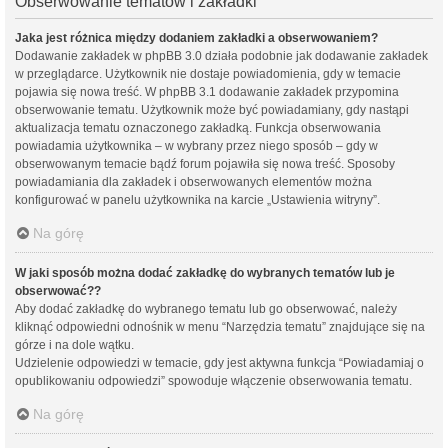
Obserwowanie tematów i zakładki
Jaka jest różnica między dodaniem zakładki a obserwowaniem?
Dodawanie zakładek w phpBB 3.0 działa podobnie jak dodawanie zakładek
w przeglądarce. Użytkownik nie dostaje powiadomienia, gdy w temacie
pojawia się nowa treść. W phpBB 3.1 dodawanie zakładek przypomina
obserwowanie tematu. Użytkownik może być powiadamiany, gdy nastąpi
aktualizacja tematu oznaczonego zakładką. Funkcja obserwowania
powiadamia użytkownika – w wybrany przez niego sposób – gdy w
obserwowanym temacie bądź forum pojawiła się nowa treść. Sposoby
powiadamiania dla zakładek i obserwowanych elementów można
konfigurować w panelu użytkownika na karcie „Ustawienia witryny”.
Na górę
W jaki sposób można dodać zakładkę do wybranych tematów lub je
obserwować??
Aby dodać zakładkę do wybranego tematu lub go obserwować, należy
kliknąć odpowiedni odnośnik w menu “Narzędzia tematu” znajdujące się na
górze i na dole wątku.
Udzielenie odpowiedzi w temacie, gdy jest aktywna funkcja “Powiadamiaj o
opublikowaniu odpowiedzi” spowoduje włączenie obserwowania tematu.
Na górę