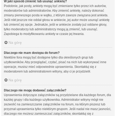
W jaki sposób zmienić lub usunąć ankietę?
Podobnie, jak posty, ankiety mogą być zmieniane tylko przez ich autorów,
moderatorów lub administratorów. Aby zmienić ankietę, należy dokonać
zmiany pierwszego posta w wątku, z którym zawsze związana jest ankieta.
Jeśli nikt jeszcze nie oddał głosu w ankiecie, jej autor może usunąć ankietę
lub zmienić jej opcje. Jednakże, jeśli w ankiecie zostały już oddane głosy,
tylko moderatorzy lub administratorzy mogą ją zmienić, lub usunąć.
Zapobiega to modyfikowaniu ankiety w czasie jej trwania.
Na górę
Dlaczego nie mam dostępu do forum?
Niektóre fora mogą być dostępne tylko dla określonych grup lub
użytkowników. Aby przeglądać, czytać, pisać na nich lub wykonywać inne
operacje, musisz mieć odpowiednie uprawnienia. Skontaktuj się z
moderatorem lub administratorem witryny, aby ci je przydzielił.
Na górę
Dlaczego nie mogę dodawać załączników?
Uprawnienia dotyczące załączników są przydzielane dla każdego forum, dla
każdej grupy i dla każdego użytkownika. Administrator witryny mógł nie
zezwolić na zamieszczanie załączników na forum, na którym piszesz lub
przyznał uprawnienia tylko niektórym grupom. Jeśli nadal nie masz jasności,
dlaczego nie możesz zamieszczać załączników, skontaktuj się z