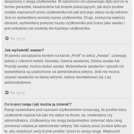
skojarzony z rangą użytkownika. W zależności od używanego stylu jest on w
formie gwiazdek, kwadracików lub kropek pokazujących, jak dużo postów
zostało napisanych przez użytkownika lub jaki jest jego status na tej witrynie.
Jest on wyświetlany poniżej nazwy użytkownika. Drugi, zazwyczaj większy
obrazek, wyświetlany powyżej nazwy użytkownika jest znany jako awatar i
jest unikatowy lub osobisty dla każdego użytkownika.
Na górę
Jak wyświetlić awatar?
W panelu zarządzania kontem na karcie „Profil” w sekcji „Awatar”, używając
jednej z czterech metod: Gravatar, Galeria awatarów, Zdalny awatar lub
Prześlij awatar, można dodać awatar. Wyświetlanie awatarów i sposób ich
wyświetlania są uzależnione od administratora witryny. Jeśli nie można
używać awatarów na danej witrynie, należy skontaktować się z jej
administratorem.
Na górę
Co to jest ranga i jak można ją zmienić?
Rangi wyświetlane pod nazwami użytkowników oznaczają, ile postów dany
użytkownik napisał lub jaki ma status na forum, np. moderatora czy
administratora. Użytkownicy nie mogą bezpośrednio zmieniać stylu rang,
ponieważ ustawia je administrator witryny. Nie należy pisać postów tylko po
to, aby zwiększyć swój licznik postów i przez to swoją rangę. Większość