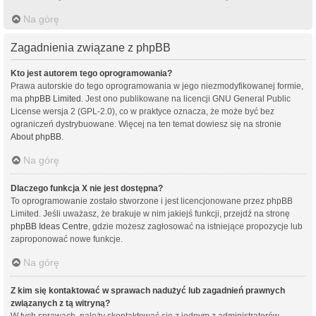
Na górę
Zagadnienia związane z phpBB
Kto jest autorem tego oprogramowania?
Prawa autorskie do tego oprogramowania w jego niezmodyfikowanej formie,
ma
phpBB Limited
. Jest ono publikowane na licencji GNU General Public
License wersja 2 (GPL-2.0), co w praktyce oznacza, że może być bez
ograniczeń dystrybuowane. Więcej na ten temat dowiesz się na stronie
About phpBB
.
Na górę
Dlaczego funkcja X nie jest dostępna?
To oprogramowanie zostało stworzone i jest licencjonowane przez phpBB
Limited. Jeśli uważasz, że brakuje w nim jakiejś funkcji, przejdź na stronę
phpBB Ideas Centre
, gdzie możesz zagłosować na istniejące propozycje lub
zaproponować nowe funkcje.
Na górę
Z kim się kontaktować w sprawach nadużyć lub zagadnień prawnych
związanych z tą witryną?
W tych sprawach, należy skontaktować się z jednym z administratorów,