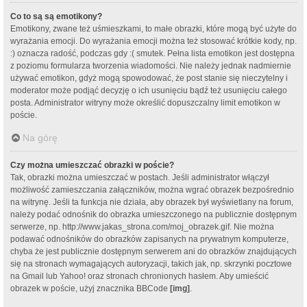
Co to są są emotikony?
Emotikony, zwane też uśmieszkami, to małe obrazki, które mogą być użyte do
wyrażania emocji. Do wyrażania emocji można też stosować krótkie kody, np.
:) oznacza radość, podczas gdy :( smutek. Pełna lista emotikon jest dostępna
z poziomu formularza tworzenia wiadomości. Nie należy jednak nadmiernie
używać emotikon, gdyż mogą spowodować, że post stanie się nieczytelny i
moderator może podjąć decyzję o ich usunięciu bądź też usunięciu całego
posta. Administrator witryny może określić dopuszczalny limit emotikon w
poście.
Na górę
Czy można umieszczać obrazki w poście?
Tak, obrazki można umieszczać w postach. Jeśli administrator włączył
możliwość zamieszczania załączników, można wgrać obrazek bezpośrednio
na witrynę. Jeśli ta funkcja nie działa, aby obrazek był wyświetlany na forum,
należy podać odnośnik do obrazka umieszczonego na publicznie dostępnym
serwerze, np. http://www.jakas_strona.com/moj_obrazek.gif. Nie można
podawać odnośników do obrazków zapisanych na prywatnym komputerze,
chyba że jest publicznie dostępnym serwerem ani do obrazków znajdujących
się na stronach wymagających autoryzacji, takich jak, np. skrzynki pocztowe
na Gmail lub Yahoo! oraz stronach chronionych hasłem. Aby umieścić
obrazek w poście, użyj znacznika BBCode
[img]
.