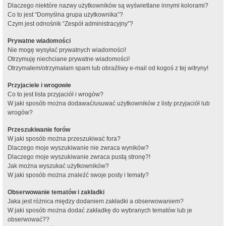
Dlaczego niektóre nazwy użytkowników są wyświetlane innymi kolorami?
Co to jest “Domyślna grupa użytkownika”?
Czym jest odnośnik “Zespół administracyjny”?
Prywatne wiadomości
Nie mogę wysyłać prywatnych wiadomości!
Otrzymuję niechciane prywatne wiadomości!
Otrzymałem/otrzymałam spam lub obraźliwy e-mail od kogoś z tej witryny!
Przyjaciele i wrogowie
Co to jest lista przyjaciół i wrogów?
W jaki sposób można dodawać/usuwać użytkowników z listy przyjaciół lub
wrogów?
Przeszukiwanie forów
W jaki sposób można przeszukiwać fora?
Dlaczego moje wyszukiwanie nie zwraca wyników?
Dlaczego moje wyszukiwanie zwraca pustą stronę?!
Jak można wyszukać użytkowników?
W jaki sposób można znaleźć swoje posty i tematy?
Obserwowanie tematów i zakładki
Jaka jest różnica między dodaniem zakładki a obserwowaniem?
W jaki sposób można dodać zakładkę do wybranych tematów lub je
obserwować??