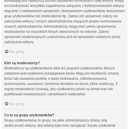
posiadającymi najwyższy poziom uprawnień kontrolnych całej witryny. Mogą
oni kontrolować wszystkie zagadnienia związane z funkcjonowaniem witryny
włącznie z nadawaniem uprawnień, blokowaniem użytkowników, tworzeniem
grup użytkowników lub moderatorów itp. Zakres ich uprawnień zależy od
założyciela witryny i innych administratorów mających prawo nominowania
nowych administratorów. Administratorzy mogą mieć pełne uprawnienia
moderatorów na wszystkich forach utworzonych na witrynie. Zakres
uprawnień moderacyjnych uzależniony jest od uprawnień nadanych przez
założyciela witryny.
Na górę
Kim są moderatorzy?
Moderatorzy są użytkownikami albo też grupami użytkowników, których
zadaniem jest codzienne przeglądanie forów. Mają oni możliwość zmiany
treści lub usuwania postów, a także blokowania, odblokowywania,
przenoszenia, usuwania i dzielenia tematów na forum, które moderują. Z
reguły moderatorzy czuwają, aby użytkownicy pisali na temat oraz nie
publikowali niewłaściwych i obraźliwych materiałów.
Na górę
Co to są grupy użytkowników?
Grupy użytkowników, to grupy, na jakie administratorzy dzielą całą
społeczność witryny, aby łatwiej było nimi zarządzać. Każdy użytkownik