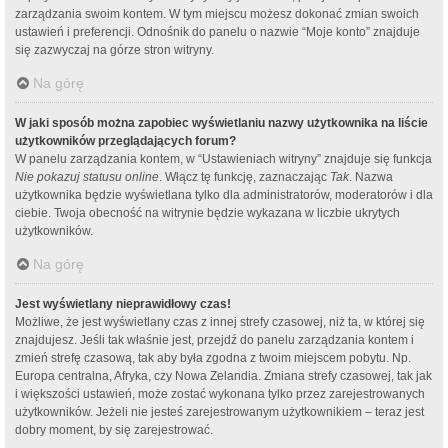
zarządzania swoim kontem. W tym miejscu możesz dokonać zmian swoich
ustawień i preferencji. Odnośnik do panelu o nazwie “Moje konto” znajduje
się zazwyczaj na górze stron witryny.
Na górę
W jaki sposób można zapobiec wyświetlaniu nazwy użytkownika na liście
użytkowników przeglądających forum?
W panelu zarządzania kontem, w “Ustawieniach witryny” znajduje się funkcja
Nie pokazuj statusu online
. Włącz tę funkcję, zaznaczając
Tak
. Nazwa
użytkownika będzie wyświetlana tylko dla administratorów, moderatorów i dla
ciebie. Twoja obecność na witrynie będzie wykazana w liczbie ukrytych
użytkowników.
Na górę
Jest wyświetlany nieprawidłowy czas!
Możliwe, że jest wyświetlany czas z innej strefy czasowej, niż ta, w której się
znajdujesz. Jeśli tak właśnie jest, przejdź do panelu zarządzania kontem i
zmień strefę czasową, tak aby była zgodna z twoim miejscem pobytu. Np.
Europa centralna, Afryka, czy Nowa Zelandia. Zmiana strefy czasowej, tak jak
i większości ustawień, może zostać wykonana tylko przez zarejestrowanych
użytkowników. Jeżeli nie jesteś zarejestrowanym użytkownikiem – teraz jest
dobry moment, by się zarejestrować.