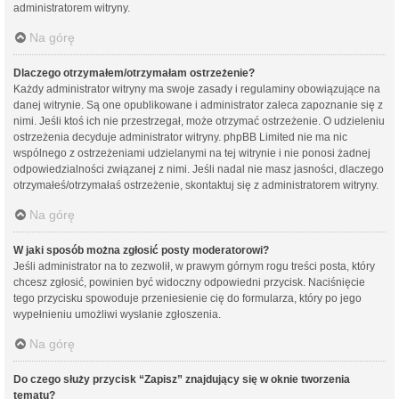
administratorem witryny.
Na górę
Dlaczego otrzymałem/otrzymałam ostrzeżenie?
Każdy administrator witryny ma swoje zasady i regulaminy obowiązujące na
danej witrynie. Są one opublikowane i administrator zaleca zapoznanie się z
nimi. Jeśli ktoś ich nie przestrzegał, może otrzymać ostrzeżenie. O udzieleniu
ostrzeżenia decyduje administrator witryny. phpBB Limited nie ma nic
wspólnego z ostrzeżeniami udzielanymi na tej witrynie i nie ponosi żadnej
odpowiedzialności związanej z nimi. Jeśli nadal nie masz jasności, dlaczego
otrzymałeś/otrzymałaś ostrzeżenie, skontaktuj się z administratorem witryny.
Na górę
W jaki sposób można zgłosić posty moderatorowi?
Jeśli administrator na to zezwolił, w prawym górnym rogu treści posta, który
chcesz zgłosić, powinien być widoczny odpowiedni przycisk. Naciśnięcie
tego przycisku spowoduje przeniesienie cię do formularza, który po jego
wypełnieniu umożliwi wysłanie zgłoszenia.
Na górę
Do czego służy przycisk “Zapisz” znajdujący się w oknie tworzenia
tematu?