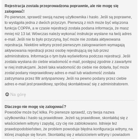
Rejestracja została przeprowadzona poprawnie, ale nie mogę się
zalogować!
Po pierwsze, sprawdź swoją nazwę użytkownika i hasło. Jeśli są poprawne,
to wystąpiła jedna z dwóch przyczyn. Pierwszą z nich może być włączona
funkcja COPPA, a w czasie rejestracji została podana informacja, że masz
mniej niż 13 lat. Wówczas należy wykonać instrukcje wysłane na twój adres
e-mail. Jeśli nie to było przyczyną, być może nie została aktywowana
rejestracja. Niektóre witryny przed pierwszym zalogowaniem wymagają
aktywowania rejestracji przez osobę rejestrującą się lub przez
administratora. Informacja o tym była wyświetlona podczas rejestracji. Jeśli
została wysłana do ciebie wiadomość e-mail, postępuj zgodnie z zawartymi
w niej instrukcjami. Jeżeli taka wiadomość do ciebie nie dotarła, być może
został podany nieprawidłowy adres e-mail lub wiadomość została
zatrzymana przez filtr antyspamowy. Jeśli na pewno podany przez ciebie
adres e-mail jest prawidłowy, spróbuj skontaktować się z administratorem.
Na górę
Dlaczego nie mogę się zalogować?
Powodów może być kilka. Po pierwsze sprawdź, czy twoja nazwa
użytkownika i hasło są prawidłowe. Jeżeli są prawidłowe, skontaktuj się z
właścicielem witryny i zapytaj, czy cię nie zablokowano. Istnieje też
prawdopodobieństwo, że problem powoduje błędna konfiguracja witryny, na
której znajduje się forum. Skontaktuj się z właścicielem witryny i powiadom