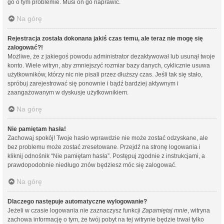
go o tym problemie. Musi on go naprawić.
Na górę
Rejestracja została dokonana jakiś czas temu, ale teraz nie mogę się
zalogować?!
Możliwe, że z jakiegoś powodu administrator dezaktywował lub usunął twoje
konto. Wiele witryn, aby zmniejszyć rozmiar bazy danych, cyklicznie usuwa
użytkowników, którzy nic nie pisali przez dłuższy czas. Jeśli tak się stało,
spróbuj zarejestrować się ponownie i bądź bardziej aktywnym i
zaangażowanym w dyskusje użytkownikiem.
Na górę
Nie pamiętam hasła!
Zachowaj spokój! Twoje hasło wprawdzie nie może zostać odzyskane, ale
bez problemu może zostać zresetowane. Przejdź na stronę logowania i
kliknij odnośnik “Nie pamiętam hasła”. Postępuj zgodnie z instrukcjami, a
prawdopodobnie niedługo znów będziesz móc się zalogować.
Na górę
Dlaczego następuje automatyczne wylogowanie?
Jeżeli w czasie logowania nie zaznaczysz funkcji
Zapamiętaj mnie
, witryna
zachowa informację o tym, że twój pobyt na tej witrynie będzie trwał tylko