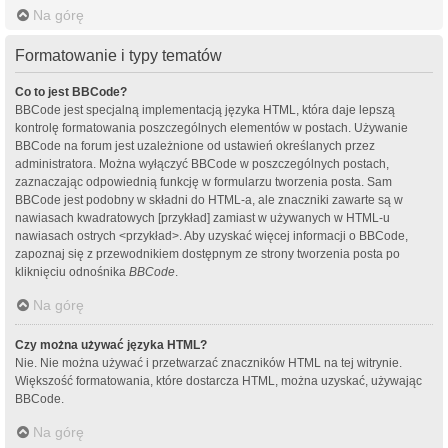
Na górę
Formatowanie i typy tematów
Co to jest BBCode?
BBCode jest specjalną implementacją języka HTML, która daje lepszą
kontrolę formatowania poszczególnych elementów w postach. Używanie
BBCode na forum jest uzależnione od ustawień określanych przez
administratora. Można wyłączyć BBCode w poszczególnych postach,
zaznaczając odpowiednią funkcję w formularzu tworzenia posta. Sam
BBCode jest podobny w składni do HTML-a, ale znaczniki zawarte są w
nawiasach kwadratowych [przykład] zamiast w używanych w HTML-u
nawiasach ostrych <przykład>. Aby uzyskać więcej informacji o BBCode,
zapoznaj się z przewodnikiem dostępnym ze strony tworzenia posta po
kliknięciu odnośnika
BBCode
.
Na górę
Czy można używać języka HTML?
Nie. Nie można używać i przetwarzać znaczników HTML na tej witrynie.
Większość formatowania, które dostarcza HTML, można uzyskać, używając
BBCode.
Na górę