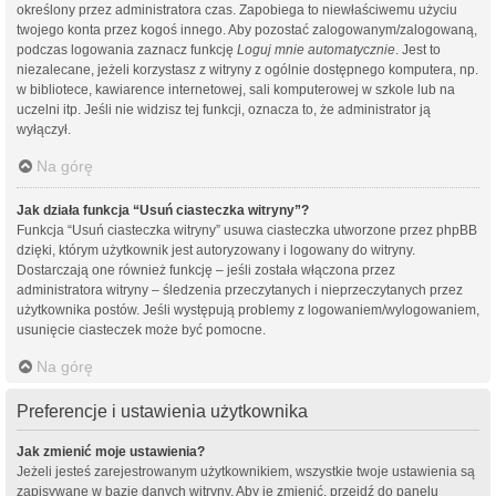
określony przez administratora czas. Zapobiega to niewłaściwemu użyciu
twojego konta przez kogoś innego. Aby pozostać zalogowanym/zalogowaną,
podczas logowania zaznacz funkcję
Loguj mnie automatycznie
. Jest to
niezalecane, jeżeli korzystasz z witryny z ogólnie dostępnego komputera, np.
w bibliotece, kawiarence internetowej, sali komputerowej w szkole lub na
uczelni itp. Jeśli nie widzisz tej funkcji, oznacza to, że administrator ją
wyłączył.
Na górę
Jak działa funkcja “Usuń ciasteczka witryny”?
Funkcja “Usuń ciasteczka witryny” usuwa ciasteczka utworzone przez phpBB
dzięki, którym użytkownik jest autoryzowany i logowany do witryny.
Dostarczają one również funkcję – jeśli została włączona przez
administratora witryny – śledzenia przeczytanych i nieprzeczytanych przez
użytkownika postów. Jeśli występują problemy z logowaniem/wylogowaniem,
usunięcie ciasteczek może być pomocne.
Na górę
Preferencje i ustawienia użytkownika
Jak zmienić moje ustawienia?
Jeżeli jesteś zarejestrowanym użytkownikiem, wszystkie twoje ustawienia są
zapisywane w bazie danych witryny. Aby je zmienić, przejdź do panelu