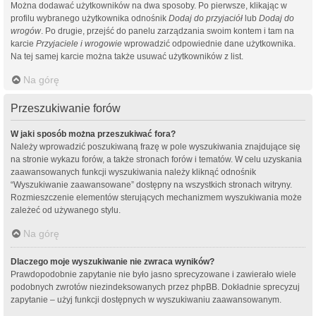
Można dodawać użytkowników na dwa sposoby. Po pierwsze, klikając w
profilu wybranego użytkownika odnośnik
Dodaj do przyjaciół
lub
Dodaj do
wrogów
. Po drugie, przejść do panelu zarządzania swoim kontem i tam na
karcie
Przyjaciele i wrogowie
wprowadzić odpowiednie dane użytkownika.
Na tej samej karcie można także usuwać użytkowników z list.
Na górę
Przeszukiwanie forów
W jaki sposób można przeszukiwać fora?
Należy wprowadzić poszukiwaną frazę w pole wyszukiwania znajdujące się
na stronie wykazu forów, a także stronach forów i tematów. W celu uzyskania
zaawansowanych funkcji wyszukiwania należy kliknąć odnośnik
“Wyszukiwanie zaawansowane” dostępny na wszystkich stronach witryny.
Rozmieszczenie elementów sterujących mechanizmem wyszukiwania może
zależeć od używanego stylu.
Na górę
Dlaczego moje wyszukiwanie nie zwraca wyników?
Prawdopodobnie zapytanie nie było jasno sprecyzowane i zawierało wiele
podobnych zwrotów niezindeksowanych przez phpBB. Dokładnie sprecyzuj
zapytanie – użyj funkcji dostępnych w wyszukiwaniu zaawansowanym.