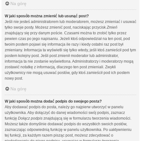
Na górę
W jaki sposób można zmienić lub usunąć post?
Jeśli nie jesteś administratorem lub moderatorem, możesz zmieniać i usuwać
tylko swoje posty. Możesz zmienić post, naciskając przycisk
Zmień
znajdujący się przy danym poście. Czasami można to zrobić tylko przez
pewien czas po jego napisaniu. Jeżeli ktoś odpowiedział na ten post, pod
twoim postem pojawi się informacja ile razy i kiedy ostatni raz post był
zmieniany. Informacja ta wyświetli się tylko wtedy, jeśli ktoś zamieścił pod tym
postem kolejny post. Jeśli post zmienił moderator lub administrator,
informacja ta nie zostanie wyświetlona. Administratorzy i moderatorzy mogą
zostawić notatkę z informacją, dlaczego ten post zmieniali. Zwykli
użytkownicy nie mogą usuwać postów, gdy ktoś zamieścił pod ich postem
nowy post.
Na górę
W jaki sposób można dodać podpis do swojego posta?
Aby dodawać podpis do posta, należy go najpierw utworzyć w panelu
użytkownika. Aby dołączyć do danej wiadomości swój podpis, zaznacz
funkcję
Dołącz podpis
znajdującą się w formularzu tworzenia wiadomości.
Możesz także domyślnie dodawać podpis do wszystkich swoich postów,
zaznaczając odpowiednią funkcję w panelu użytkownika. Po uaktywnieniu
tej funkcji, za każdym razem pisząc post, możesz zdecydować o
niedodawaniu do niego podpisu, usuwając w formularzu tworzenia