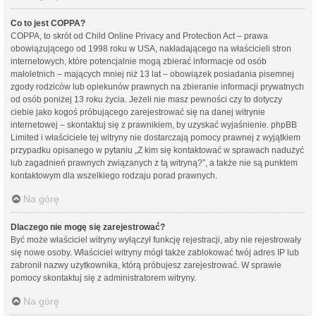
Co to jest COPPA?
COPPA, to skrót od Child Online Privacy and Protection Act – prawa
obowiązującego od 1998 roku w USA, nakładającego na właścicieli stron
internetowych, które potencjalnie mogą zbierać informacje od osób
małoletnich – mających mniej niż 13 lat – obowiązek posiadania pisemnej
zgody rodziców lub opiekunów prawnych na zbieranie informacji prywatnych
od osób poniżej 13 roku życia. Jeżeli nie masz pewności czy to dotyczy
ciebie jako kogoś próbującego zarejestrować się na danej witrynie
internetowej – skontaktuj się z prawnikiem, by uzyskać wyjaśnienie. phpBB
Limited i właściciele tej witryny nie dostarczają pomocy prawnej z wyjątkiem
przypadku opisanego w pytaniu „Z kim się kontaktować w sprawach nadużyć
lub zagadnień prawnych związanych z tą witryną?”, a także nie są punktem
kontaktowym dla wszelkiego rodzaju porad prawnych.
Na górę
Dlaczego nie mogę się zarejestrować?
Być może właściciel witryny wyłączył funkcję rejestracji, aby nie rejestrowały
się nowe osoby. Właściciel witryny mógł także zablokować twój adres IP lub
zabronił nazwy użytkownika, którą próbujesz zarejestrować. W sprawie
pomocy skontaktuj się z administratorem witryny.
Na górę