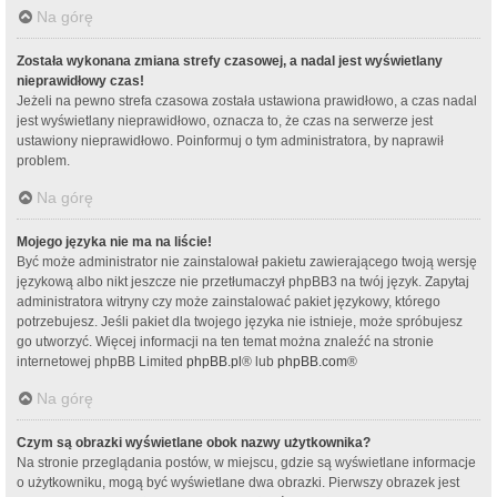
Na górę
Została wykonana zmiana strefy czasowej, a nadal jest wyświetlany
nieprawidłowy czas!
Jeżeli na pewno strefa czasowa została ustawiona prawidłowo, a czas nadal
jest wyświetlany nieprawidłowo, oznacza to, że czas na serwerze jest
ustawiony nieprawidłowo. Poinformuj o tym administratora, by naprawił
problem.
Na górę
Mojego języka nie ma na liście!
Być może administrator nie zainstalował pakietu zawierającego twoją wersję
językową albo nikt jeszcze nie przetłumaczył phpBB3 na twój język. Zapytaj
administratora witryny czy może zainstalować pakiet językowy, którego
potrzebujesz. Jeśli pakiet dla twojego języka nie istnieje, może spróbujesz
go utworzyć. Więcej informacji na ten temat można znaleźć na stronie
internetowej phpBB Limited
phpBB.pl
® lub
phpBB.com
®
Na górę
Czym są obrazki wyświetlane obok nazwy użytkownika?
Na stronie przeglądania postów, w miejscu, gdzie są wyświetlane informacje
o użytkowniku, mogą być wyświetlane dwa obrazki. Pierwszy obrazek jest