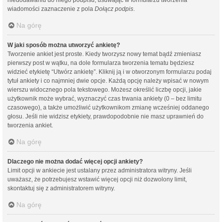
wiadomości zaznaczenie z pola
Dołącz podpis
.
Na górę
W jaki sposób można utworzyć ankietę?
Tworzenie ankiet jest proste. Kiedy tworzysz nowy temat bądź zmieniasz
pierwszy post w wątku, na dole formularza tworzenia tematu będziesz
widzieć etykietę “Utwórz ankietę”. Kliknij ją i w otworzonym formularzu podaj
tytuł ankiety i co najmniej dwie opcje. Każdą opcję należy wpisać w nowym
wierszu widocznego pola tekstowego. Możesz określić liczbę opcji, jakie
użytkownik może wybrać, wyznaczyć czas trwania ankiety (0 – bez limitu
czasowego), a także umożliwić użytkownikom zmianę wcześniej oddanego
głosu. Jeśli nie widzisz etykiety, prawdopodobnie nie masz uprawnień do
tworzenia ankiet.
Na górę
Dlaczego nie można dodać więcej opcji ankiety?
Limit opcji w ankiecie jest ustalany przez administratora witryny. Jeśli
uważasz, że potrzebujesz wstawić więcej opcji niż dozwolony limit,
skontaktuj się z administratorem witryny.
Na górę